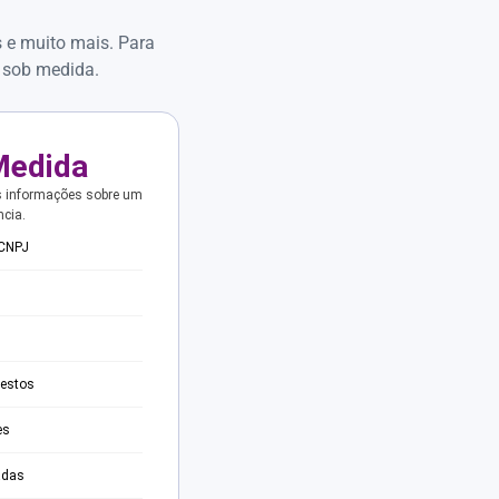
s e muito mais. Para
 sob medida.
Medida
s informações sobre um
ncia.
 CNPJ
testos
es
adas