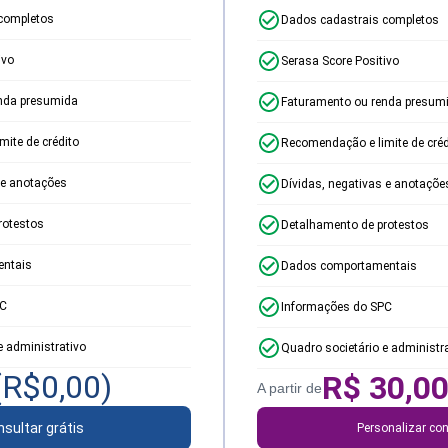
completos
Dados cadastrais completos
ivo
Serasa Score Positivo
nda presumida
Faturamento ou renda presum
ite de crédito
Recomendação e limite de créd
 e anotações
Dívidas, negativas e anotaçõe
rotestos
Detalhamento de protestos
ntais
Dados comportamentais
PC
Informações do SPC
e administrativo
Quadro societário e administr
(R$
0,00
)
R$
30,0
A partir de
sultar grátis
Personalizar con