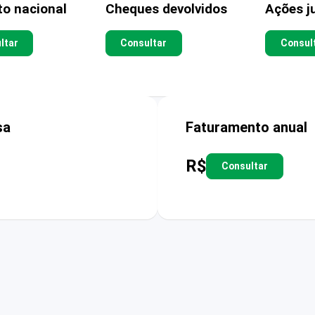
to nacional
Cheques devolvidos
Ações ju
ltar
Consultar
Consul
sa
Faturamento anual
R$
Consultar