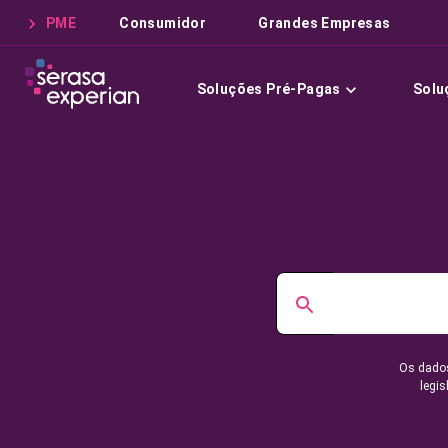
PME
Consumidor
Grandes Empresas
Soluções Pré-Pagas
Solu
Os dados
legis