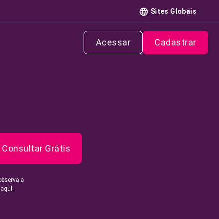
Sites Globais
Acessar
Cadastrar
Consultar Grátis
observa a
 aqui.