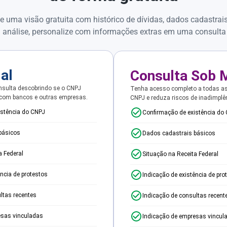
e uma visão gratuita com histórico de dívidas, dados cadastrai
 análise, personalize com informações extras em uma consulta
ial
Consulta Sob 
sulta descobrindo se o CNPJ
Tenha acesso completo a todas a
 com bancos e outras empresas.
CNPJ e reduza riscos de inadimplê
istência do CNPJ
Confirmação de existência do
básicos
Dados cadastrais básicos
a Federal
Situação na Receita Federal
ência de protestos
Indicação de existência de pro
ltas recentes
Indicação de consultas recent
esas vinculadas
Indicação de empresas vincul