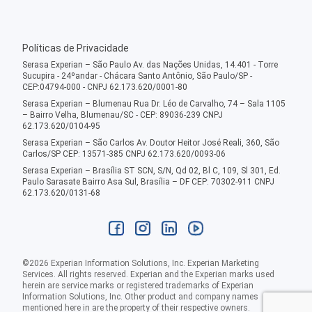
Políticas de Privacidade
Serasa Experian – São Paulo Av. das Nações Unidas, 14.401 - Torre
Sucupira - 24ºandar - Chácara Santo Antônio, São Paulo/SP -
CEP:04794-000 - CNPJ 62.173.620/0001-80
Serasa Experian – Blumenau Rua Dr. Léo de Carvalho, 74 – Sala 1105
– Bairro Velha, Blumenau/SC - CEP: 89036-239 CNPJ
62.173.620/0104-95
Serasa Experian – São Carlos Av. Doutor Heitor José Reali, 360, São
Carlos/SP CEP: 13571-385 CNPJ 62.173.620/0093-06
Serasa Experian – Brasília ST SCN, S/N, Qd 02, Bl C, 109, Sl 301, Ed.
Paulo Sarasate Bairro Asa Sul, Brasília – DF CEP: 70302-911 CNPJ
62.173.620/0131-68
©
2026
Experian Information Solutions, Inc. Experian Marketing
Services. All rights reserved. Experian and the Experian marks used
herein are service marks or registered trademarks of Experian
Information Solutions, Inc. Other product and company names
mentioned here in are the property of their respective owners.