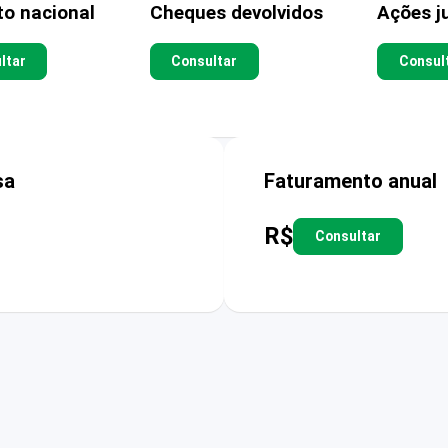
to nacional
Cheques devolvidos
Ações ju
ltar
Consultar
Consul
sa
Faturamento anual
R$
Consultar