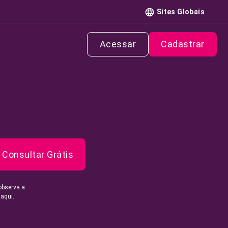
Sites Globais
Acessar
Cadastrar
Consultar Grátis
observa a
 aqui.