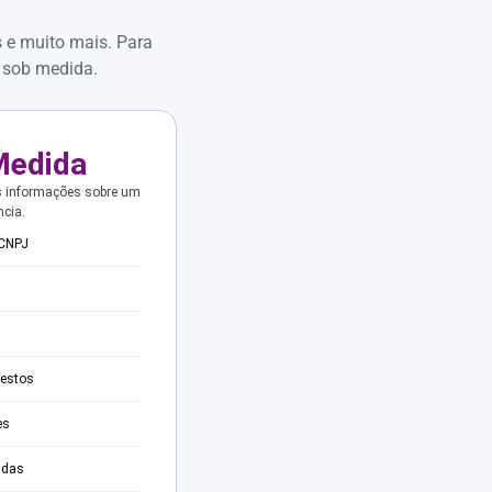
s e muito mais. Para
 sob medida.
Medida
s informações sobre um
ncia.
 CNPJ
testos
es
adas