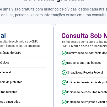
e uma visão gratuita com histórico de dívidas, dados cadastrai
 análise, personalize com informações extras em uma consulta
ial
Consulta Sob 
sulta descobrindo se o CNPJ
Tenha acesso completo a todas a
 com bancos e outras empresas.
CNPJ e reduza riscos de inadimplê
istência do CNPJ
Confirmação de existência do
básicos
Dados cadastrais básicos
a Federal
Situação na Receita Federal
ência de protestos
Indicação de existência de pro
ltas recentes
Indicação de consultas recent
esas vinculadas
Indicação de empresas vincul