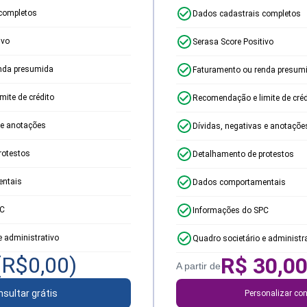
completos
Dados cadastrais completos
ivo
Serasa Score Positivo
nda presumida
Faturamento ou renda presum
ite de crédito
Recomendação e limite de créd
 e anotações
Dívidas, negativas e anotaçõe
rotestos
Detalhamento de protestos
ntais
Dados comportamentais
PC
Informações do SPC
e administrativo
Quadro societário e administr
(R$
0,00
)
R$
30,0
A partir de
sultar grátis
Personalizar con