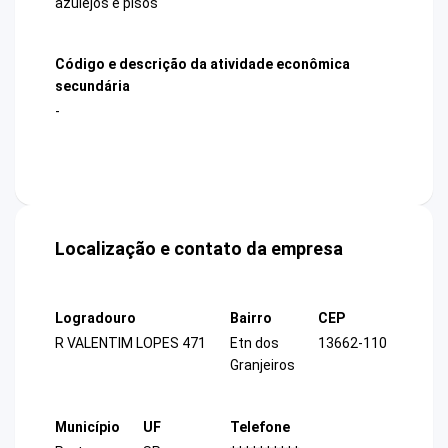
azulejos e pisos
Código e descrição da atividade econômica
secundária
-
Localização e contato da empresa
Logradouro
Bairro
CEP
R VALENTIM LOPES 471
Etn dos
13662-110
Granjeiros
Município
UF
Telefone