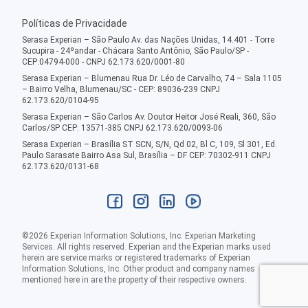
Políticas de Privacidade
Serasa Experian – São Paulo Av. das Nações Unidas, 14.401 - Torre
Sucupira - 24ºandar - Chácara Santo Antônio, São Paulo/SP -
CEP:04794-000 - CNPJ 62.173.620/0001-80
Serasa Experian – Blumenau Rua Dr. Léo de Carvalho, 74 – Sala 1105
– Bairro Velha, Blumenau/SC - CEP: 89036-239 CNPJ
62.173.620/0104-95
Serasa Experian – São Carlos Av. Doutor Heitor José Reali, 360, São
Carlos/SP CEP: 13571-385 CNPJ 62.173.620/0093-06
Serasa Experian – Brasília ST SCN, S/N, Qd 02, Bl C, 109, Sl 301, Ed.
Paulo Sarasate Bairro Asa Sul, Brasília – DF CEP: 70302-911 CNPJ
62.173.620/0131-68
©
2026
Experian Information Solutions, Inc. Experian Marketing
Services. All rights reserved. Experian and the Experian marks used
herein are service marks or registered trademarks of Experian
Information Solutions, Inc. Other product and company names
mentioned here in are the property of their respective owners.