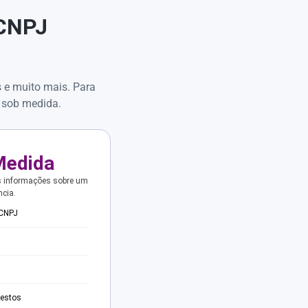
 CNPJ
s e muito mais. Para
 sob medida.
Medida
s informações sobre um
ncia.
 CNPJ
testos