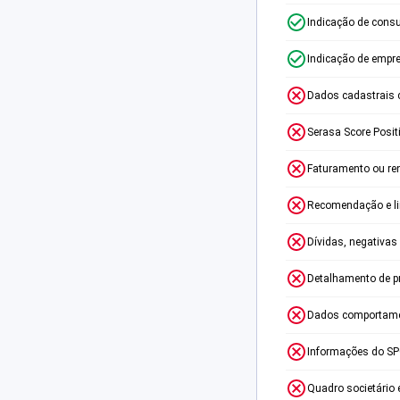
Indicação de consu
Indicação de empr
Dados cadastrais 
Serasa Score Posit
Faturamento ou re
Recomendação e lim
Dívidas, negativas
Detalhamento de p
Dados comportame
Informações do S
Quadro societário 