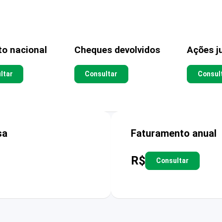
to nacional
Cheques devolvidos
Ações ju
ltar
Consultar
Consul
sa
Faturamento anual
R$
Consultar