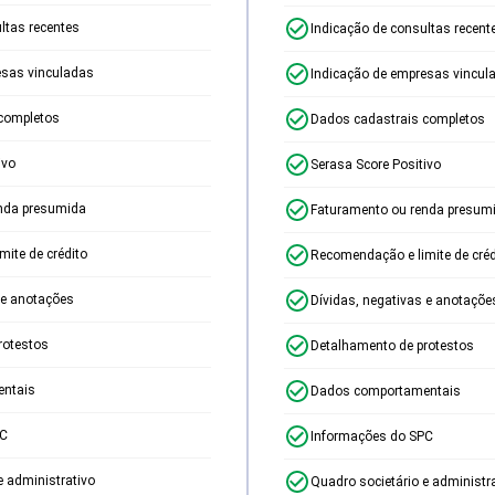
ltas recentes
Indicação de consultas recent
esas vinculadas
Indicação de empresas vincul
completos
Dados cadastrais completos
ivo
Serasa Score Positivo
nda presumida
Faturamento ou renda presum
ite de crédito
Recomendação e limite de créd
 e anotações
Dívidas, negativas e anotaçõe
rotestos
Detalhamento de protestos
ntais
Dados comportamentais
PC
Informações do SPC
e administrativo
Quadro societário e administr