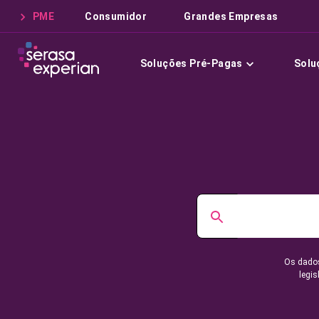
PME
Consumidor
Grandes Empresas
Soluções Pré-Pagas
Solu
Os dados
legis