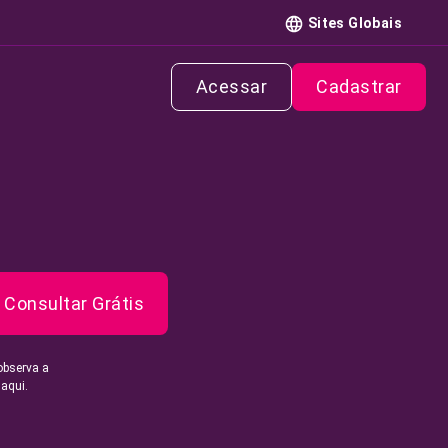
Sites Globais
Acessar
Cadastrar
Consultar Grátis
observa a
 aqui.