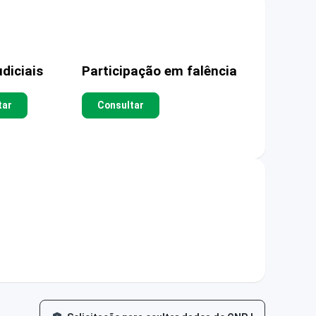
diciais
Participação em falência
tar
Consultar