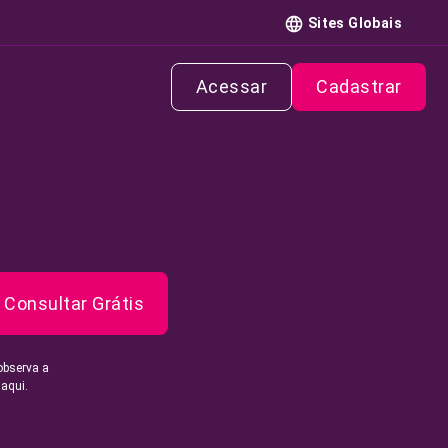
Sites Globais
Acessar
Cadastrar
Consultar Grátis
observa a
 aqui.