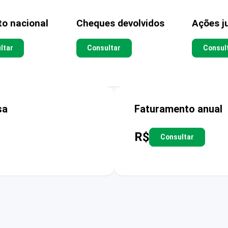
to nacional
Cheques devolvidos
Ações ju
ltar
Consultar
Consul
sa
Faturamento anual
R$
Consultar