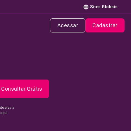
Sites Globais
Acessar
Cadastrar
Consultar Grátis
observa a
 aqui.