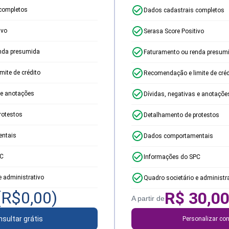
completos
Dados cadastrais completos
ivo
Serasa Score Positivo
nda presumida
Faturamento ou renda presum
ite de crédito
Recomendação e limite de créd
 e anotações
Dívidas, negativas e anotaçõe
rotestos
Detalhamento de protestos
ntais
Dados comportamentais
PC
Informações do SPC
e administrativo
Quadro societário e administr
(R$
0,00
)
R$
30,0
A partir de
sultar grátis
Personalizar con