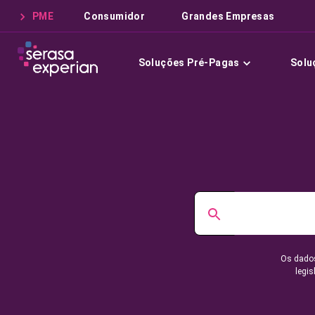
PME
Consumidor
Grandes Empresas
Soluções Pré-Pagas
Solu
Os dados
legis