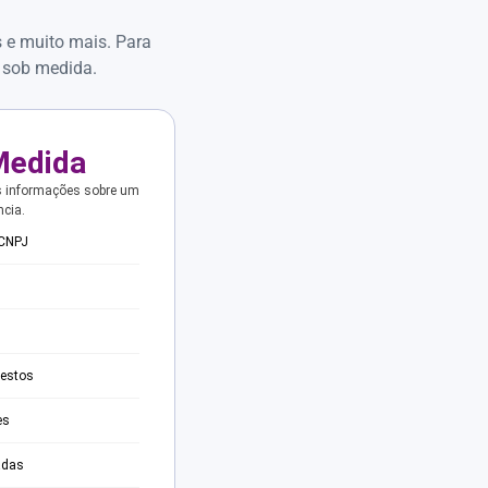
s e muito mais. Para
 sob medida.
Medida
s informações sobre um
ncia.
 CNPJ
testos
es
adas