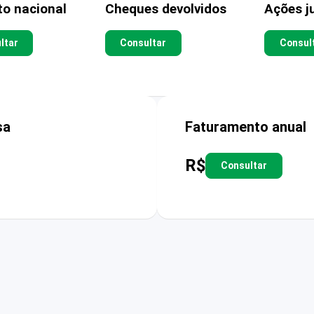
to nacional
Cheques devolvidos
Ações ju
ltar
Consultar
Consul
sa
Faturamento anual
R$
Consultar