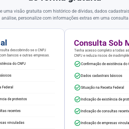
e uma visão gratuita com histórico de dívidas, dados cadastrai
 análise, personalize com informações extras em uma consulta
ial
Consulta Sob 
sulta descobrindo se o CNPJ
Tenha acesso completo a todas a
 com bancos e outras empresas.
CNPJ e reduza riscos de inadimplê
istência do CNPJ
Confirmação de existência do
básicos
Dados cadastrais básicos
a Federal
Situação na Receita Federal
ência de protestos
Indicação de existência de pro
ltas recentes
Indicação de consultas recent
esas vinculadas
Indicação de empresas vincul