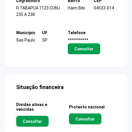
Logradouro
Bairro
CEP
R TABAPUA 1123 CONJ
Itaim Bibi
04533-014
235 A 238
Município
UF
Telefone
Sao Paulo
SP
**********
Consultar
Situação financeira
Dívidas ativas e
Protesto nacional
vencidas
Consultar
Consultar