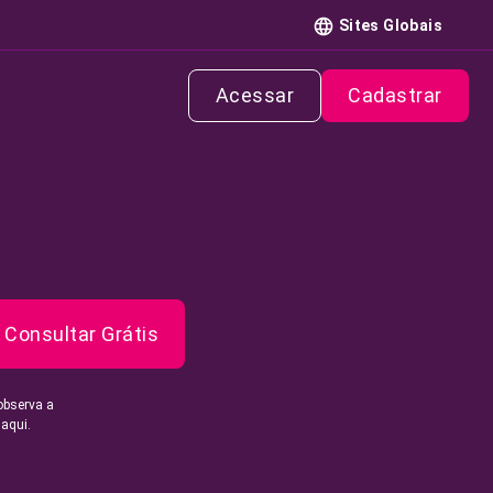
Sites Globais
Acessar
Cadastrar
Consultar Grátis
observa a
 aqui.