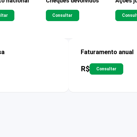
to nacional
Cheques devolvidos
Ações ju
ltar
Consultar
Consul
sa
Faturamento anual
R$
Consultar