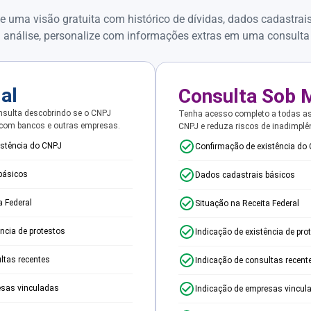
e uma visão gratuita com histórico de dívidas, dados cadastrai
 análise, personalize com informações extras em uma consulta
ial
Consulta Sob 
sulta descobrindo se o CNPJ
Tenha acesso completo a todas a
 com bancos e outras empresas.
CNPJ e reduza riscos de inadimplê
istência do CNPJ
Confirmação de existência do
básicos
Dados cadastrais básicos
a Federal
Situação na Receita Federal
ência de protestos
Indicação de existência de pro
ltas recentes
Indicação de consultas recent
esas vinculadas
Indicação de empresas vincul