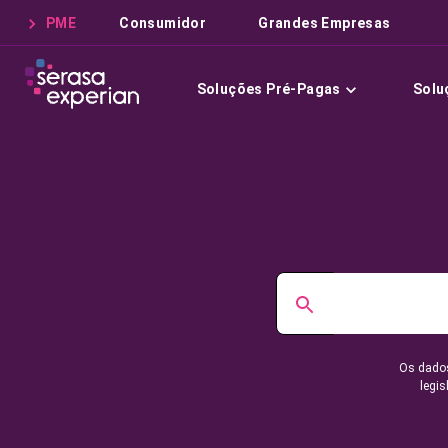
PME
Consumidor
Grandes Empresas
Soluções Pré-Pagas
Solu
Os dados
legis