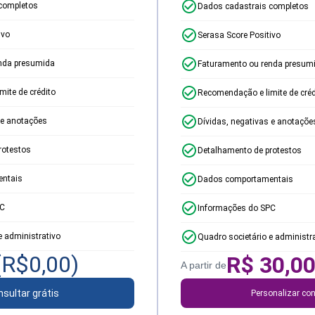
completos
Dados cadastrais completos
ivo
Serasa Score Positivo
nda presumida
Faturamento ou renda presum
ite de crédito
Recomendação e limite de créd
 e anotações
Dívidas, negativas e anotaçõe
rotestos
Detalhamento de protestos
ntais
Dados comportamentais
PC
Informações do SPC
e administrativo
Quadro societário e administr
(R$
0,00
)
R$
30,0
A partir de
sultar grátis
Personalizar con