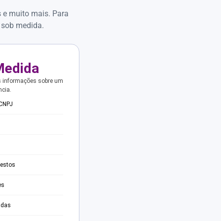
s e muito mais. Para
 sob medida.
Medida
s informações sobre um
ncia.
 CNPJ
testos
es
adas