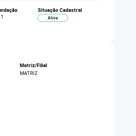
undação
Situação Cadastral
21
Ativa
Matriz/Filial
MATRIZ