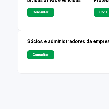
Dívidas ativas e vencidas
Protes
Consultar
Consu
Sócios e administradores da empre
Consultar