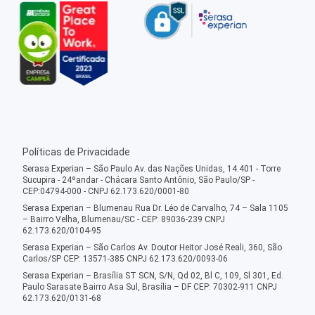
Políticas de Privacidade
Serasa Experian – São Paulo Av. das Nações Unidas, 14.401 - Torre
Sucupira - 24ºandar - Chácara Santo Antônio, São Paulo/SP -
CEP:04794-000 - CNPJ 62.173.620/0001-80
Serasa Experian – Blumenau Rua Dr. Léo de Carvalho, 74 – Sala 1105
– Bairro Velha, Blumenau/SC - CEP: 89036-239 CNPJ
62.173.620/0104-95
Serasa Experian – São Carlos Av. Doutor Heitor José Reali, 360, São
Carlos/SP CEP: 13571-385 CNPJ 62.173.620/0093-06
Serasa Experian – Brasília ST SCN, S/N, Qd 02, Bl C, 109, Sl 301, Ed.
Paulo Sarasate Bairro Asa Sul, Brasília – DF CEP: 70302-911 CNPJ
62.173.620/0131-68