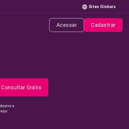
Sites Globais
Acessar
Cadastrar
Consultar Grátis
observa a
 aqui.