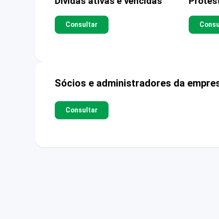
Dívidas ativas e vencidas
Protes
Consultar
Consu
Sócios e administradores da empre
Consultar