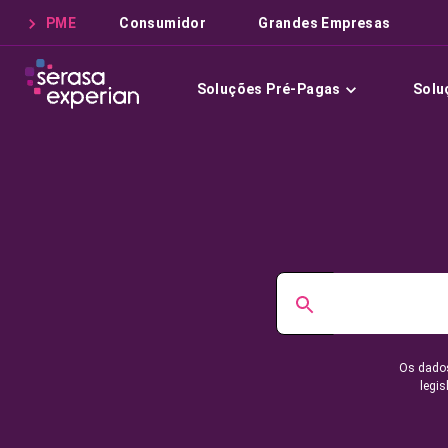
PME
Consumidor
Grandes Empresas
Soluções Pré-Pagas
Solu
Os dados
legis