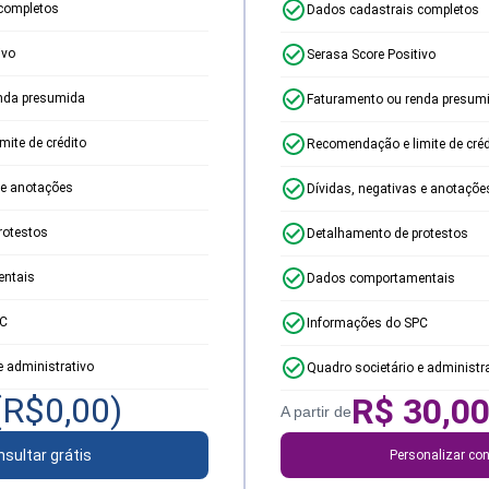
completos
Dados cadastrais completos
ivo
Serasa Score Positivo
nda presumida
Faturamento ou renda presum
ite de crédito
Recomendação e limite de créd
 e anotações
Dívidas, negativas e anotaçõe
rotestos
Detalhamento de protestos
ntais
Dados comportamentais
PC
Informações do SPC
e administrativo
Quadro societário e administr
(R$
0,00
)
R$
30,0
A partir de
sultar grátis
Personalizar con