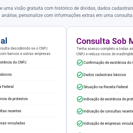
e uma visão gratuita com histórico de dívidas, dados cadastrai
 análise, personalize com informações extras em uma consulta
ial
Consulta Sob 
sulta descobrindo se o CNPJ
Tenha acesso completo a todas a
 com bancos e outras empresas.
CNPJ e reduza riscos de inadimplê
istência do CNPJ
Confirmação de existência do
básicos
Dados cadastrais básicos
a Federal
Situação na Receita Federal
ência de protestos
Indicação de existência de pro
ltas recentes
Indicação de consultas recent
esas vinculadas
Indicação de empresas vincul