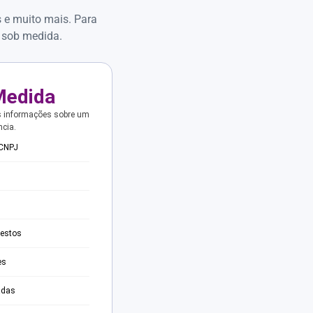
s e muito mais. Para
 sob medida.
Medida
s informações sobre um
ncia.
 CNPJ
testos
es
adas