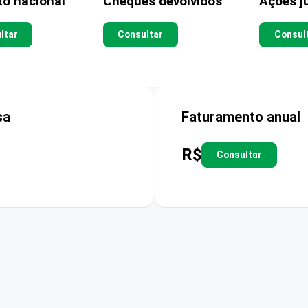
to nacional
Cheques devolvidos
Ações ju
ltar
Consultar
Consul
sa
Faturamento anual
R$
Consultar