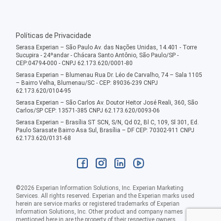
Políticas de Privacidade
Serasa Experian – São Paulo Av. das Nações Unidas, 14.401 - Torre
Sucupira - 24ºandar - Chácara Santo Antônio, São Paulo/SP -
CEP:04794-000 - CNPJ 62.173.620/0001-80
Serasa Experian – Blumenau Rua Dr. Léo de Carvalho, 74 – Sala 1105
– Bairro Velha, Blumenau/SC - CEP: 89036-239 CNPJ
62.173.620/0104-95
Serasa Experian – São Carlos Av. Doutor Heitor José Reali, 360, São
Carlos/SP CEP: 13571-385 CNPJ 62.173.620/0093-06
Serasa Experian – Brasília ST SCN, S/N, Qd 02, Bl C, 109, Sl 301, Ed.
Paulo Sarasate Bairro Asa Sul, Brasília – DF CEP: 70302-911 CNPJ
62.173.620/0131-68
©
2026
Experian Information Solutions, Inc. Experian Marketing
Services. All rights reserved. Experian and the Experian marks used
herein are service marks or registered trademarks of Experian
Information Solutions, Inc. Other product and company names
mentioned here in are the property of their respective owners.