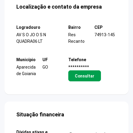
Localização e contato da empresa
Logradouro
Bairro
CEP
AV S O JO O S N
Res
74913-145
QUADRA06 LT
Recanto
Município
UF
Telefone
Aparecida
GO
**********
de Goiania
Consultar
Situação financeira
Dívidas ativas e