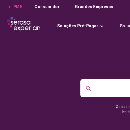
PME
Consumidor
Grandes Empresas
Soluções Pré-Pagas
Solu
Os dados
legis