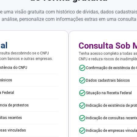
e uma visão gratuita com histórico de dívidas, dados cadastrai
 análise, personalize com informações extras em uma consulta
ial
Consulta Sob 
sulta descobrindo se o CNPJ
Tenha acesso completo a todas a
 com bancos e outras empresas.
CNPJ e reduza riscos de inadimplê
istência do CNPJ
Confirmação de existência do
básicos
Dados cadastrais básicos
a Federal
Situação na Receita Federal
ência de protestos
Indicação de existência de pro
ltas recentes
Indicação de consultas recent
esas vinculadas
Indicação de empresas vincul