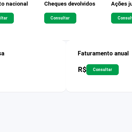
to nacional
Cheques devolvidos
Ações ju
ltar
Consultar
Consul
sa
Faturamento anual
R$
Consultar