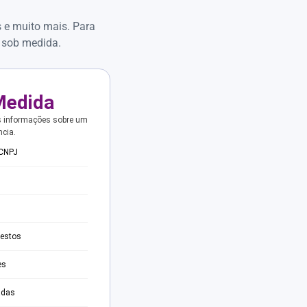
s e muito mais. Para
 sob medida.
Medida
s informações sobre um
ncia.
 CNPJ
testos
es
adas