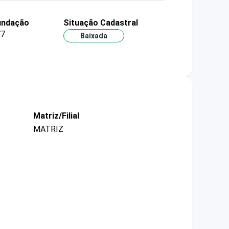
undação
Situação Cadastral
77
Baixada
Matriz/Filial
MATRIZ