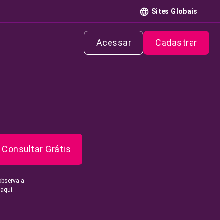
Sites Globais
Acessar
Cadastrar
Consultar Grátis
observa a
 aqui.