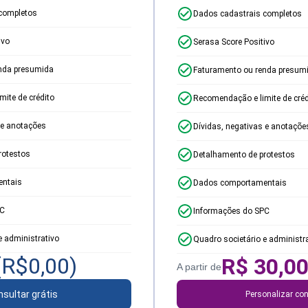
completos
Dados cadastrais completos
ivo
Serasa Score Positivo
nda presumida
Faturamento ou renda presum
ite de crédito
Recomendação e limite de créd
 e anotações
Dívidas, negativas e anotaçõe
rotestos
Detalhamento de protestos
ntais
Dados comportamentais
PC
Informações do SPC
e administrativo
Quadro societário e administr
(R$
0,00
)
R$
30,0
A partir de
sultar grátis
Personalizar con