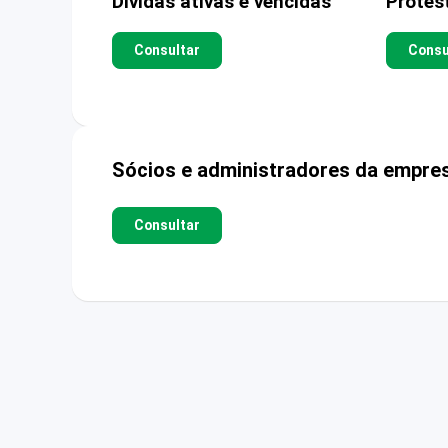
Dívidas ativas e vencidas
Protes
Consultar
Consu
Sócios e administradores da empre
Consultar