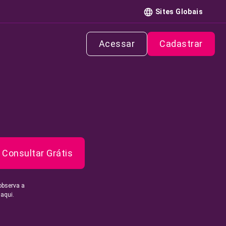
Sites Globais
Acessar
Cadastrar
Consultar Grátis
observa a
 aqui.