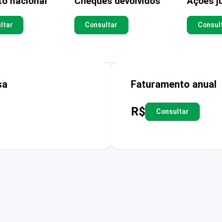
to nacional
Cheques devolvidos
Ações ju
ltar
Consultar
Consul
sa
Faturamento anual
R$
Consultar