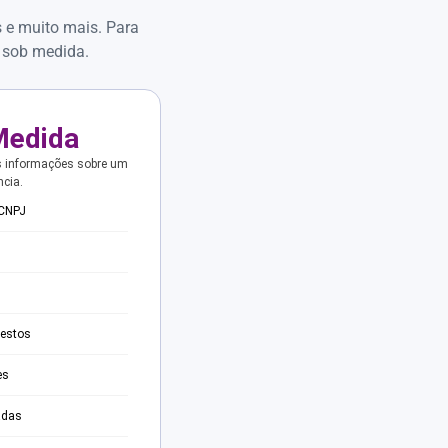
s e muito mais. Para
 sob medida.
Medida
s informações sobre um
ncia.
 CNPJ
testos
es
adas