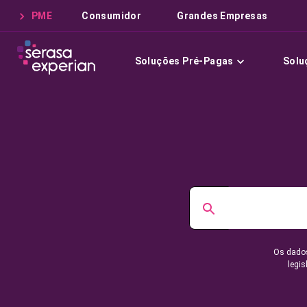
PME
Consumidor
Grandes Empresas
Soluções Pré-Pagas
Solu
Os dados
legis