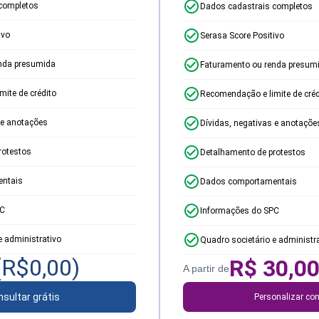
completos
Dados cadastrais completos
ivo
Serasa Score Positivo
nda presumida
Faturamento ou renda presum
ite de crédito
Recomendação e limite de créd
 e anotações
Dívidas, negativas e anotaçõe
rotestos
Detalhamento de protestos
ntais
Dados comportamentais
PC
Informações do SPC
e administrativo
Quadro societário e administr
(R$
0,00
)
R$
30,0
A partir de
sultar grátis
Personalizar con