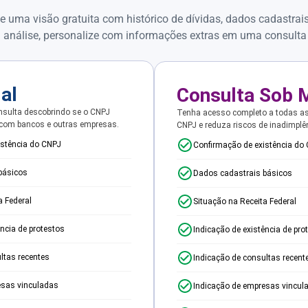
e uma visão gratuita com histórico de dívidas, dados cadastrai
 análise, personalize com informações extras em uma consulta
ial
Consulta Sob 
sulta descobrindo se o CNPJ
Tenha acesso completo a todas a
 com bancos e outras empresas.
CNPJ e reduza riscos de inadimplê
istência do CNPJ
Confirmação de existência do
básicos
Dados cadastrais básicos
a Federal
Situação na Receita Federal
ência de protestos
Indicação de existência de pro
ltas recentes
Indicação de consultas recent
esas vinculadas
Indicação de empresas vincul