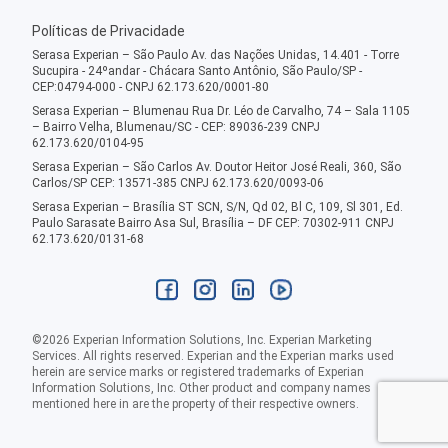
Políticas de Privacidade
Serasa Experian – São Paulo Av. das Nações Unidas, 14.401 - Torre
Sucupira - 24ºandar - Chácara Santo Antônio, São Paulo/SP -
CEP:04794-000 - CNPJ 62.173.620/0001-80
Serasa Experian – Blumenau Rua Dr. Léo de Carvalho, 74 – Sala 1105
– Bairro Velha, Blumenau/SC - CEP: 89036-239 CNPJ
62.173.620/0104-95
Serasa Experian – São Carlos Av. Doutor Heitor José Reali, 360, São
Carlos/SP CEP: 13571-385 CNPJ 62.173.620/0093-06
Serasa Experian – Brasília ST SCN, S/N, Qd 02, Bl C, 109, Sl 301, Ed.
Paulo Sarasate Bairro Asa Sul, Brasília – DF CEP: 70302-911 CNPJ
62.173.620/0131-68
©
2026
Experian Information Solutions, Inc. Experian Marketing
Services. All rights reserved. Experian and the Experian marks used
herein are service marks or registered trademarks of Experian
Information Solutions, Inc. Other product and company names
mentioned here in are the property of their respective owners.