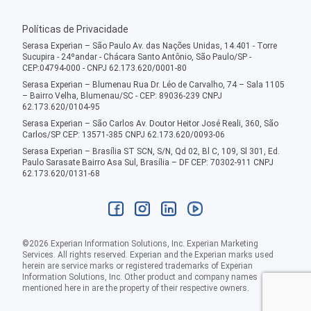
Políticas de Privacidade
Serasa Experian – São Paulo Av. das Nações Unidas, 14.401 - Torre
Sucupira - 24ºandar - Chácara Santo Antônio, São Paulo/SP -
CEP:04794-000 - CNPJ 62.173.620/0001-80
Serasa Experian – Blumenau Rua Dr. Léo de Carvalho, 74 – Sala 1105
– Bairro Velha, Blumenau/SC - CEP: 89036-239 CNPJ
62.173.620/0104-95
Serasa Experian – São Carlos Av. Doutor Heitor José Reali, 360, São
Carlos/SP CEP: 13571-385 CNPJ 62.173.620/0093-06
Serasa Experian – Brasília ST SCN, S/N, Qd 02, Bl C, 109, Sl 301, Ed.
Paulo Sarasate Bairro Asa Sul, Brasília – DF CEP: 70302-911 CNPJ
62.173.620/0131-68
©
2026
Experian Information Solutions, Inc. Experian Marketing
Services. All rights reserved. Experian and the Experian marks used
herein are service marks or registered trademarks of Experian
Information Solutions, Inc. Other product and company names
mentioned here in are the property of their respective owners.