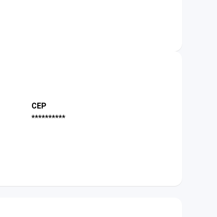
CEP
**********