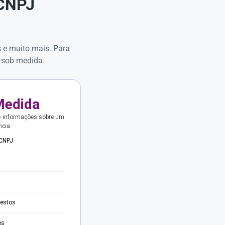
 CNPJ
s e muito mais. Para
 sob medida.
Medida
s informações sobre um
ncia.
 CNPJ
testos
es