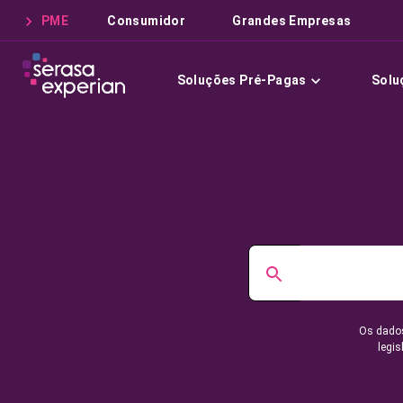
PME
Consumidor
Grandes Empresas
Soluções Pré-Pagas
Solu
Os dados
legis