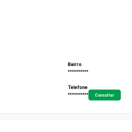
Bairro
**********
Telefone
**********
Consultar