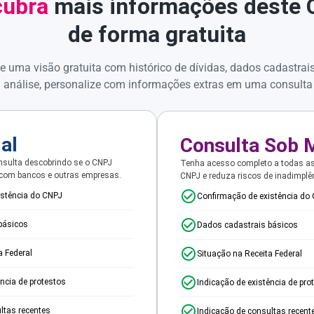
ubra
mais informações deste
de forma gratuita
e uma visão gratuita com histórico de dívidas, dados cadastrai
 análise, personalize com informações extras em uma consulta
ial
Consulta Sob 
sulta descobrindo se o CNPJ
Tenha acesso completo a todas a
 com bancos e outras empresas.
CNPJ e reduza riscos de inadimplê
istência do CNPJ
Confirmação de existência do
básicos
Dados cadastrais básicos
a Federal
Situação na Receita Federal
ência de protestos
Indicação de existência de pro
ltas recentes
Indicação de consultas recent