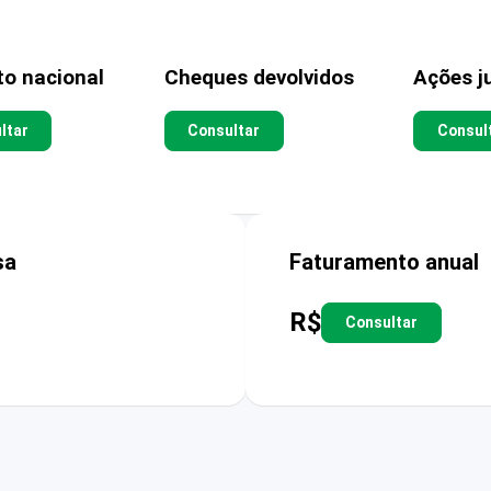
to nacional
Cheques devolvidos
Ações ju
ltar
Consultar
Consul
sa
Faturamento anual
R$
Consultar