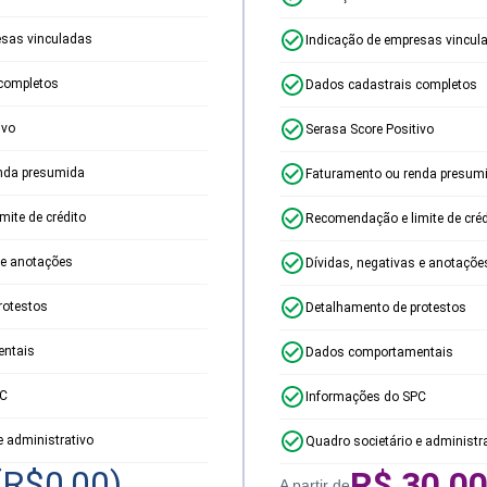
esas vinculadas
Indicação de empresas vincul
completos
Dados cadastrais completos
ivo
Serasa Score Positivo
nda presumida
Faturamento ou renda presum
ite de crédito
Recomendação e limite de créd
 e anotações
Dívidas, negativas e anotaçõe
rotestos
Detalhamento de protestos
ntais
Dados comportamentais
PC
Informações do SPC
e administrativo
Quadro societário e administr
(R$
0,00
)
R$
30,0
A partir de