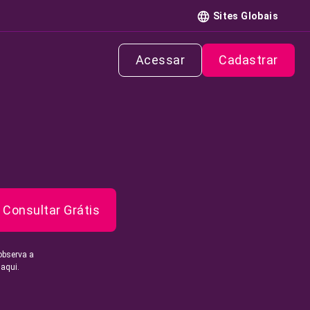
Sites Globais
Acessar
Cadastrar
Consultar Grátis
observa a
 aqui.