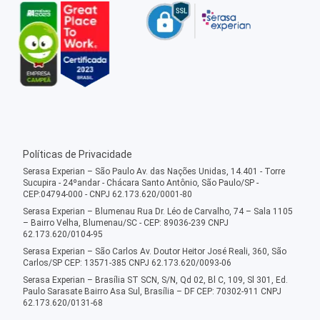
Políticas de Privacidade
Serasa Experian – São Paulo Av. das Nações Unidas, 14.401 - Torre
Sucupira - 24ºandar - Chácara Santo Antônio, São Paulo/SP -
CEP:04794-000 - CNPJ 62.173.620/0001-80
Serasa Experian – Blumenau Rua Dr. Léo de Carvalho, 74 – Sala 1105
– Bairro Velha, Blumenau/SC - CEP: 89036-239 CNPJ
62.173.620/0104-95
Serasa Experian – São Carlos Av. Doutor Heitor José Reali, 360, São
Carlos/SP CEP: 13571-385 CNPJ 62.173.620/0093-06
Serasa Experian – Brasília ST SCN, S/N, Qd 02, Bl C, 109, Sl 301, Ed.
Paulo Sarasate Bairro Asa Sul, Brasília – DF CEP: 70302-911 CNPJ
62.173.620/0131-68