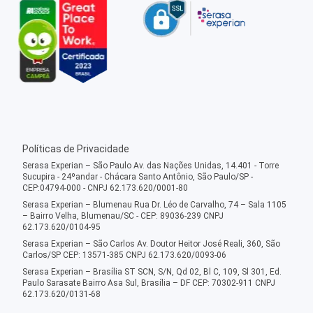
Políticas de Privacidade
Serasa Experian – São Paulo Av. das Nações Unidas, 14.401 - Torre
Sucupira - 24ºandar - Chácara Santo Antônio, São Paulo/SP -
CEP:04794-000 - CNPJ 62.173.620/0001-80
Serasa Experian – Blumenau Rua Dr. Léo de Carvalho, 74 – Sala 1105
– Bairro Velha, Blumenau/SC - CEP: 89036-239 CNPJ
62.173.620/0104-95
Serasa Experian – São Carlos Av. Doutor Heitor José Reali, 360, São
Carlos/SP CEP: 13571-385 CNPJ 62.173.620/0093-06
Serasa Experian – Brasília ST SCN, S/N, Qd 02, Bl C, 109, Sl 301, Ed.
Paulo Sarasate Bairro Asa Sul, Brasília – DF CEP: 70302-911 CNPJ
62.173.620/0131-68