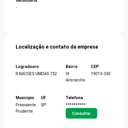
secundária
-
Localização e contato da empresa
Logradouro
Bairro
CEP
R NACOES UNIDAS 732
Vl
19013-330
Aristarcho
Município
UF
Telefone
Presidente
SP
**********
Prudente
Consultar