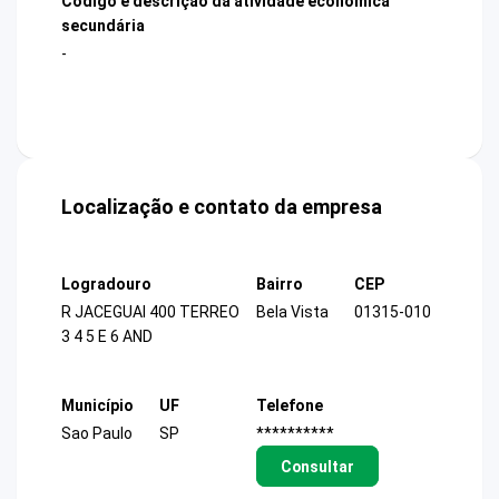
Código e descrição da atividade econômica
secundária
-
Localização e contato da empresa
Logradouro
Bairro
CEP
R JACEGUAI 400 TERREO
Bela Vista
01315-010
3 4 5 E 6 AND
Município
UF
Telefone
Sao Paulo
SP
**********
Consultar