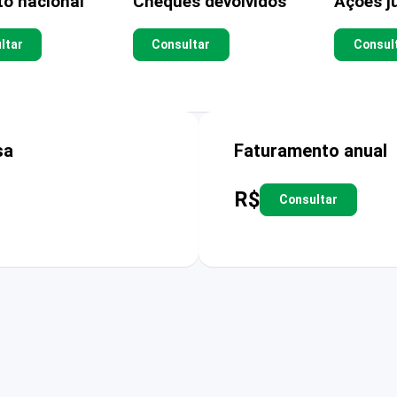
to nacional
Cheques devolvidos
Ações ju
ltar
Consultar
Consul
sa
Faturamento anual
R$
Consultar