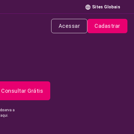
Sites Globais
Acessar
Cadastrar
Consultar Grátis
observa a
 aqui.