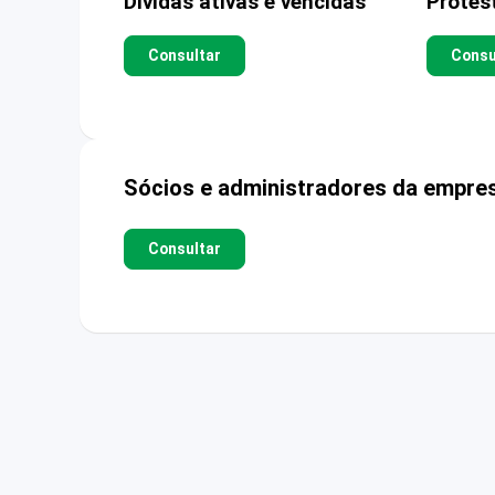
Dívidas ativas e vencidas
Protes
Consultar
Consu
Sócios e administradores da empre
Consultar