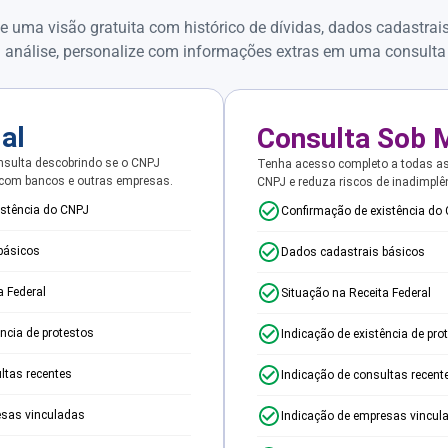
e uma visão gratuita com histórico de dívidas, dados cadastrai
 análise, personalize com informações extras em uma consulta
ial
Consulta Sob 
sulta descobrindo se o CNPJ
Tenha acesso completo a todas a
 com bancos e outras empresas.
CNPJ e reduza riscos de inadimplê
istência do CNPJ
Confirmação de existência do
básicos
Dados cadastrais básicos
a Federal
Situação na Receita Federal
ência de protestos
Indicação de existência de pro
ltas recentes
Indicação de consultas recent
esas vinculadas
Indicação de empresas vincul