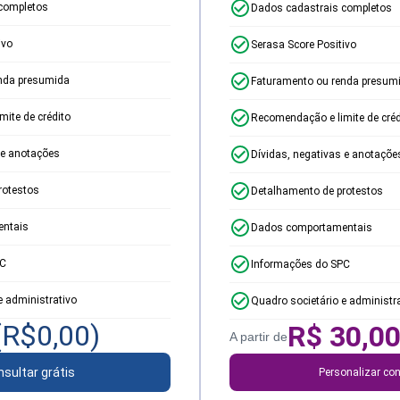
completos
Dados cadastrais completos
ivo
Serasa Score Positivo
nda presumida
Faturamento ou renda presum
ite de crédito
Recomendação e limite de créd
 e anotações
Dívidas, negativas e anotaçõe
rotestos
Detalhamento de protestos
ntais
Dados comportamentais
PC
Informações do SPC
e administrativo
Quadro societário e administr
(R$
0,00
)
R$
30,0
A partir de
sultar grátis
Personalizar con