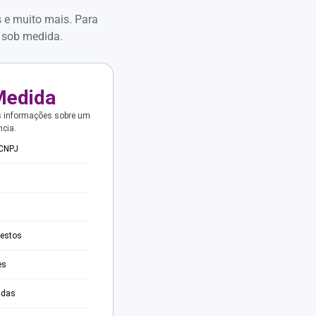
s e muito mais. Para
 sob medida.
Medida
s informações sobre um
ncia.
 CNPJ
testos
es
adas