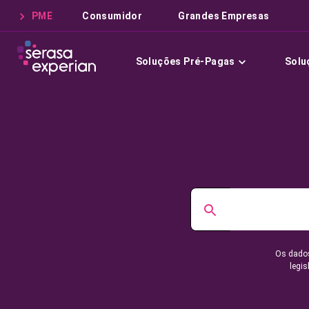
PME
Consumidor
Grandes Empresas
Soluções Pré-Pagas
Solu
Os dados
legis