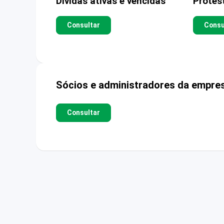
Dívidas ativas e vencidas
Protes
Consultar
Consu
Sócios e administradores da empre
Consultar