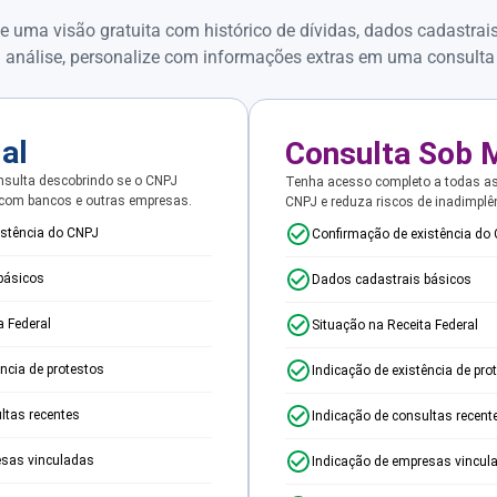
e uma visão gratuita com histórico de dívidas, dados cadastrai
 análise, personalize com informações extras em uma consulta
ial
Consulta Sob 
sulta descobrindo se o CNPJ
Tenha acesso completo a todas a
 com bancos e outras empresas.
CNPJ e reduza riscos de inadimplê
istência do CNPJ
Confirmação de existência do
básicos
Dados cadastrais básicos
a Federal
Situação na Receita Federal
ência de protestos
Indicação de existência de pro
ltas recentes
Indicação de consultas recent
esas vinculadas
Indicação de empresas vincul