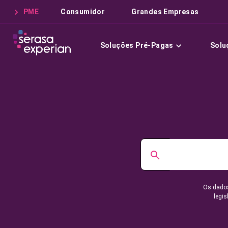
PME
Consumidor
Grandes Empresas
Soluções Pré-Pagas
Solu
Os dados
legis