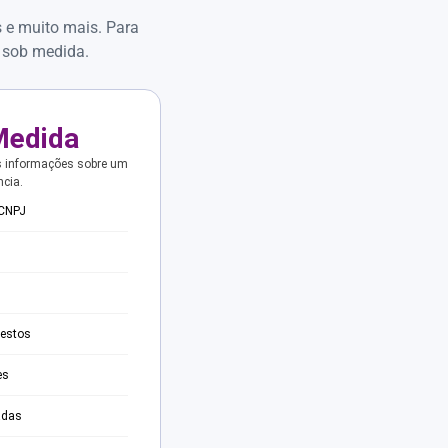
s e muito mais. Para
 sob medida.
Medida
s informações sobre um
ncia.
 CNPJ
testos
es
adas