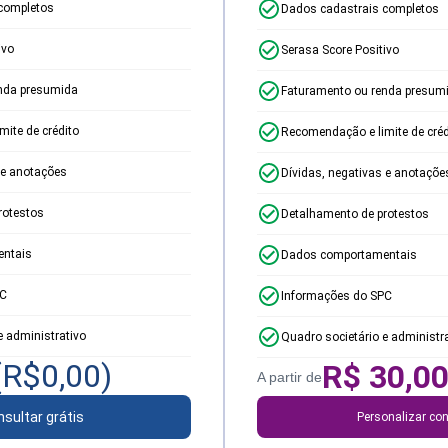
completos
Dados cadastrais completos
ivo
Serasa Score Positivo
nda presumida
Faturamento ou renda presum
ite de crédito
Recomendação e limite de créd
 e anotações
Dívidas, negativas e anotaçõe
rotestos
Detalhamento de protestos
ntais
Dados comportamentais
PC
Informações do SPC
e administrativo
Quadro societário e administr
(R$
0,00
)
R$
30,0
A partir de
sultar grátis
Personalizar con