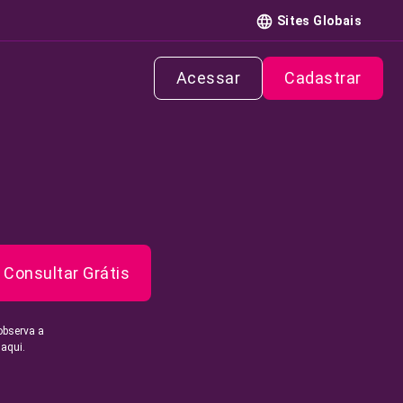
Sites Globais
Acessar
Cadastrar
Consultar Grátis
observa a
 aqui.