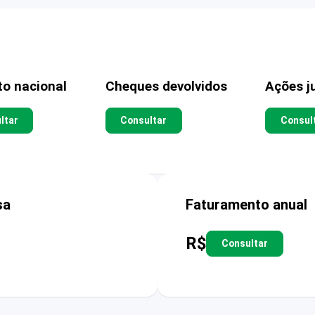
to nacional
Cheques devolvidos
Ações ju
ltar
Consultar
Consul
sa
Faturamento anual
R$
Consultar