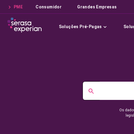
PME
Consumidor
Grandes Empresas
Soluções Pré-Pagas
Solu
Os dados
legis