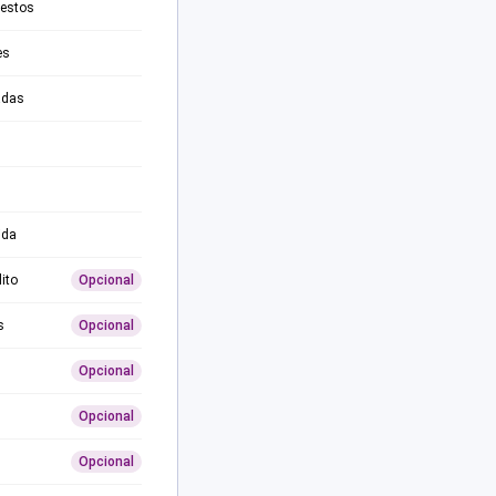
testos
es
adas
ida
ito
Opcional
s
Opcional
Opcional
Opcional
Opcional