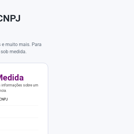
 CNPJ
s e muito mais. Para
 sob medida.
Medida
s informações sobre um
ncia.
 CNPJ