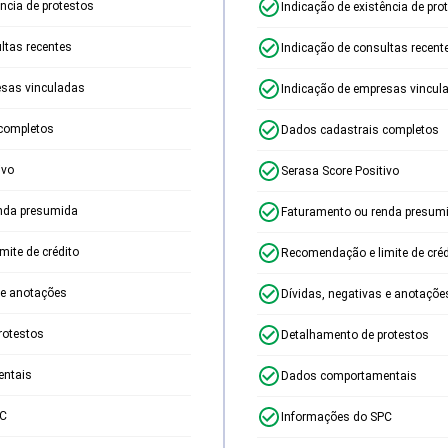
ência de protestos
Indicação de existência de pro
ltas recentes
Indicação de consultas recent
esas vinculadas
Indicação de empresas vincul
completos
Dados cadastrais completos
ivo
Serasa Score Positivo
nda presumida
Faturamento ou renda presum
ite de crédito
Recomendação e limite de créd
 e anotações
Dívidas, negativas e anotaçõe
rotestos
Detalhamento de protestos
ntais
Dados comportamentais
PC
Informações do SPC