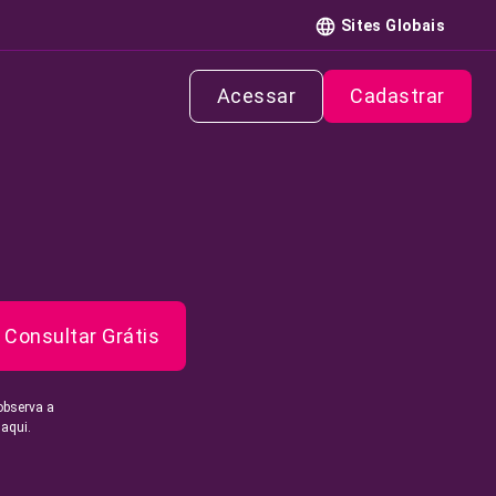
Sites Globais
Acessar
Cadastrar
Consultar Grátis
observa a
 aqui.