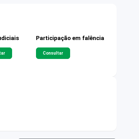
diciais
Participação em falência
tar
Consultar