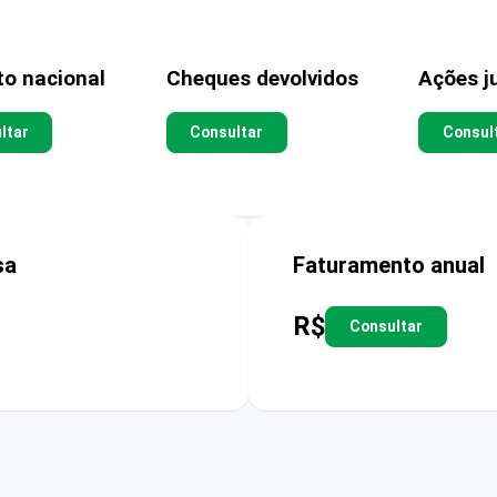
to nacional
Cheques devolvidos
Ações ju
ltar
Consultar
Consul
sa
Faturamento anual
R$
Consultar