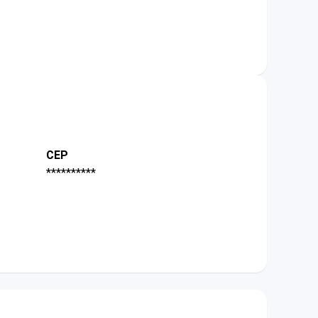
CEP
**********