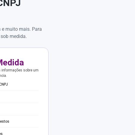
 CNPJ
s e muito mais. Para
 sob medida.
Medida
s informações sobre um
ncia.
 CNPJ
testos
es