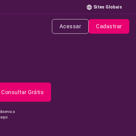
Sites Globais
Acessar
Cadastrar
Consultar Grátis
observa a
 aqui.