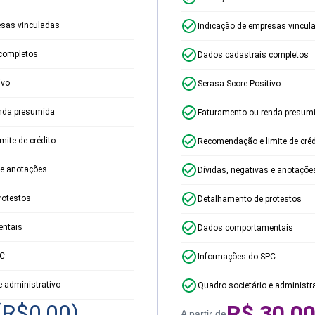
esas vinculadas
Indicação de empresas vincul
completos
Dados cadastrais completos
ivo
Serasa Score Positivo
nda presumida
Faturamento ou renda presum
ite de crédito
Recomendação e limite de créd
 e anotações
Dívidas, negativas e anotaçõe
rotestos
Detalhamento de protestos
ntais
Dados comportamentais
PC
Informações do SPC
e administrativo
Quadro societário e administr
(R$
0,00
)
R$
30,0
A partir de