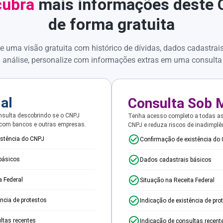
ubra
mais informações deste
de forma gratuita
e uma visão gratuita com histórico de dívidas, dados cadastrai
 análise, personalize com informações extras em uma consulta
ial
Consulta Sob 
sulta descobrindo se o CNPJ
Tenha acesso completo a todas a
 com bancos e outras empresas.
CNPJ e reduza riscos de inadimplê
istência do CNPJ
Confirmação de existência do
básicos
Dados cadastrais básicos
a Federal
Situação na Receita Federal
ência de protestos
Indicação de existência de pro
ltas recentes
Indicação de consultas recent