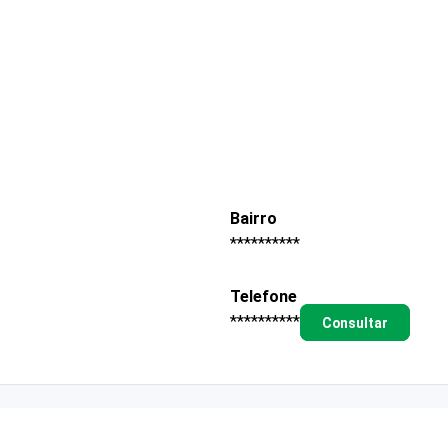
Bairro
**********
Telefone
**********
Consultar