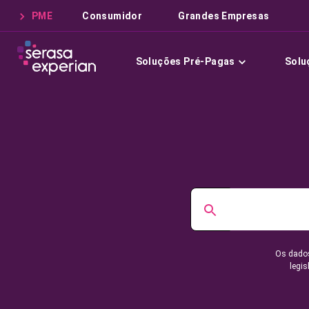
PME
Consumidor
Grandes Empresas
Soluções Pré-Pagas
Solu
Os dados
legis