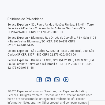
Políticas de Privacidade
Serasa Experian – São Paulo Av. das Nações Unidas, 14.401 - Torre
Sucupira - 24ºandar - Chácara Santo Antônio, São Paulo/SP -
CEP:04794-000 - CNPJ 62.173.620/0001-80
Serasa Experian – Blumenau Rua Dr. Léo de Carvalho, 74 – Sala 1105
– Bairro Velha, Blumenau/SC - CEP: 89036-239 CNPJ
62.173.620/0104-95
Serasa Experian – São Carlos Av. Doutor Heitor José Reali, 360, São
Carlos/SP CEP: 13571-385 CNPJ 62.173.620/0093-06
Serasa Experian – Brasília ST SCN, S/N, Qd 02, Bl C, 109, Sl 301, Ed.
Paulo Sarasate Bairro Asa Sul, Brasília – DF CEP: 70302-911 CNPJ
62.173.620/0131-68
©
2026
Experian Information Solutions, Inc. Experian Marketing
Services. All rights reserved. Experian and the Experian marks used
herein are service marks or registered trademarks of Experian
Information Solutions, Inc. Other product and company names