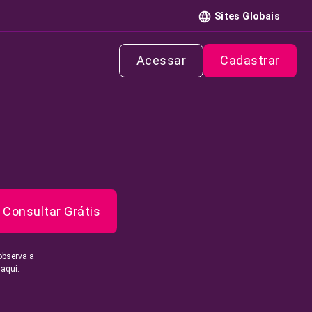
Sites Globais
Acessar
Cadastrar
Consultar Grátis
observa a
 aqui.