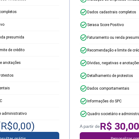
completos
Dados cadastrais completos
ivo
Serasa Score Positivo
nda presumida
Faturamento ou renda presum
ite de crédito
Recomendação e limite de créd
 e anotações
Dívidas, negativas e anotaçõe
rotestos
Detalhamento de protestos
ntais
Dados comportamentais
PC
Informações do SPC
e administrativo
Quadro societário e administr
(R$
0,00
)
R$
30,0
A partir de
sultar grátis
Personalizar con