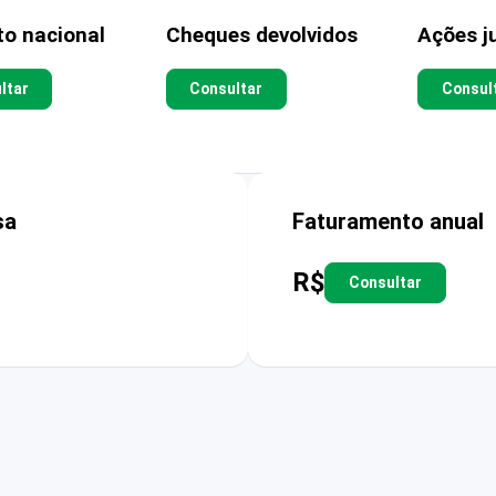
to nacional
Cheques devolvidos
Ações ju
ltar
Consultar
Consul
sa
Faturamento anual
R$
Consultar