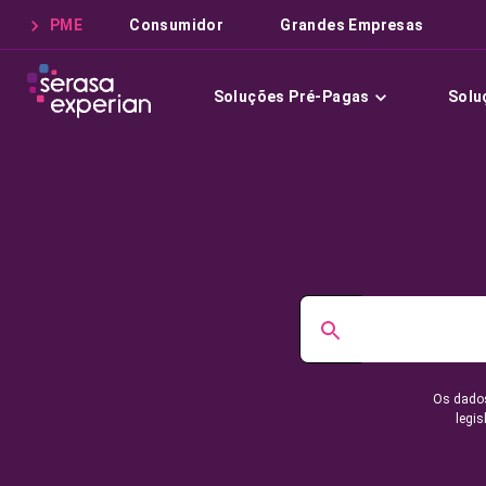
PME
Consumidor
Grandes Empresas
Soluções Pré-Pagas
Solu
Os dados
legis