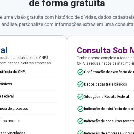
de forma gratuita
e uma visão gratuita com histórico de dívidas, dados cadastrai
 análise, personalize com informações extras em uma consulta
ial
Consulta Sob 
sulta descobrindo se o CNPJ
Tenha acesso completo a todas a
 com bancos e outras empresas.
CNPJ e reduza riscos de inadimplê
istência do CNPJ
Confirmação de existência do
básicos
Dados cadastrais básicos
a Federal
Situação na Receita Federal
ência de protestos
Indicação de existência de pro
ltas recentes
Indicação de consultas recent
esas vinculadas
Indicação de empresas vincul