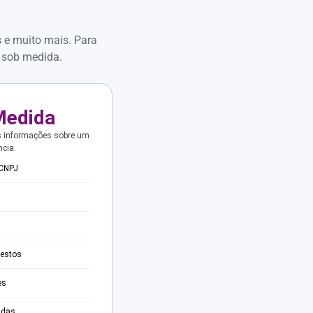
s e muito mais. Para
 sob medida.
Medida
s informações sobre um
ncia.
 CNPJ
testos
es
adas