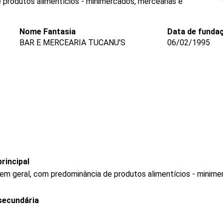
 produtos alimentícios - minimercados, mercearias e
Nome Fantasia
Data de funda
BAR E MERCEARIA TUCANU'S
06/02/1995
rincipal
 em geral, com predominância de produtos alimentícios - minim
secundária