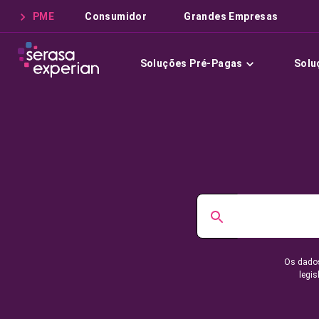
PME
Consumidor
Grandes Empresas
Soluções Pré-Pagas
Solu
Os dados
legis