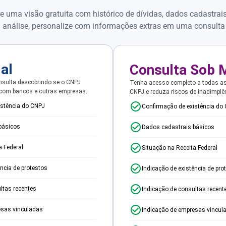
e uma visão gratuita com histórico de dívidas, dados cadastrai
 análise, personalize com informações extras em uma consulta
ial
Consulta Sob 
sulta descobrindo se o CNPJ
Tenha acesso completo a todas a
 com bancos e outras empresas.
CNPJ e reduza riscos de inadimplê
istência do CNPJ
Confirmação de existência do
básicos
Dados cadastrais básicos
a Federal
Situação na Receita Federal
ência de protestos
Indicação de existência de pro
ltas recentes
Indicação de consultas recent
esas vinculadas
Indicação de empresas vincul