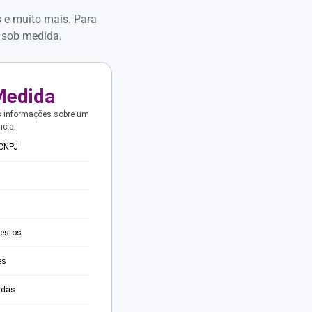
s e muito mais. Para
 sob medida.
Medida
s informações sobre um
ncia.
 CNPJ
testos
es
adas