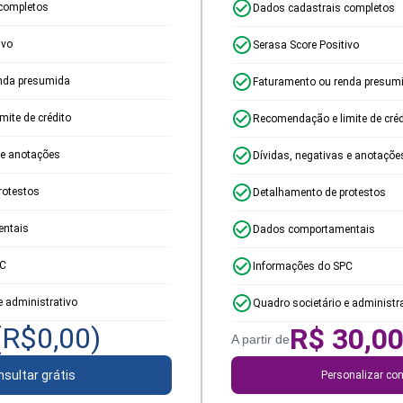
completos
Dados cadastrais completos
ivo
Serasa Score Positivo
nda presumida
Faturamento ou renda presum
ite de crédito
Recomendação e limite de créd
 e anotações
Dívidas, negativas e anotaçõe
rotestos
Detalhamento de protestos
ntais
Dados comportamentais
PC
Informações do SPC
e administrativo
Quadro societário e administr
(R$
0,00
)
R$
30,0
A partir de
sultar grátis
Personalizar con