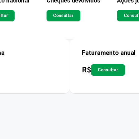
to nacional
Cheques devolvidos
Ações ju
ltar
Consultar
Consul
sa
Faturamento anual
R$
Consultar