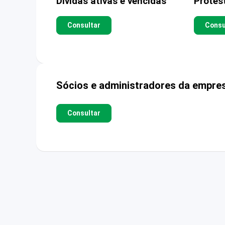
Dívidas ativas e vencidas
Protes
Consultar
Consu
Sócios e administradores da empre
Consultar