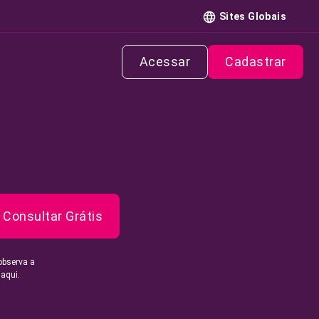
Sites Globais
Acessar
Cadastrar
Consultar Grátis
observa a
 aqui.