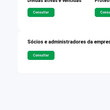
Dívidas ativas e vencidas
Protes
Consultar
Consu
Sócios e administradores da empre
Consultar