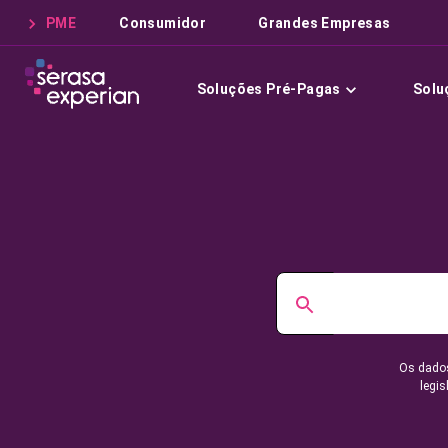
PME
Consumidor
Grandes Empresas
Soluções Pré-Pagas
Solu
Os dados
legis