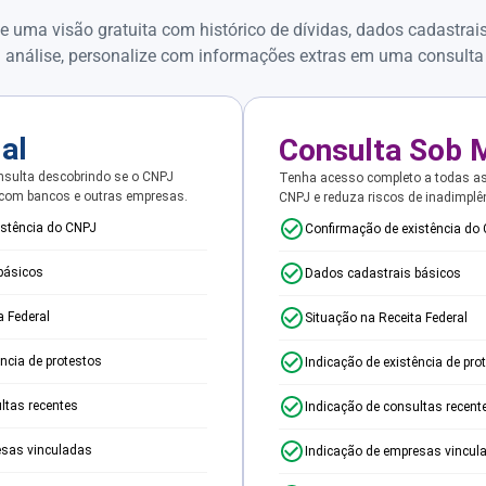
e uma visão gratuita com histórico de dívidas, dados cadastrai
 análise, personalize com informações extras em uma consulta
ial
Consulta Sob 
sulta descobrindo se o CNPJ
Tenha acesso completo a todas a
 com bancos e outras empresas.
CNPJ e reduza riscos de inadimplê
istência do CNPJ
Confirmação de existência do
básicos
Dados cadastrais básicos
a Federal
Situação na Receita Federal
ência de protestos
Indicação de existência de pro
ltas recentes
Indicação de consultas recent
esas vinculadas
Indicação de empresas vincul