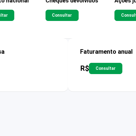
to nacional
Cheques devolvidos
Ações ju
ltar
Consultar
Consul
sa
Faturamento anual
R$
Consultar