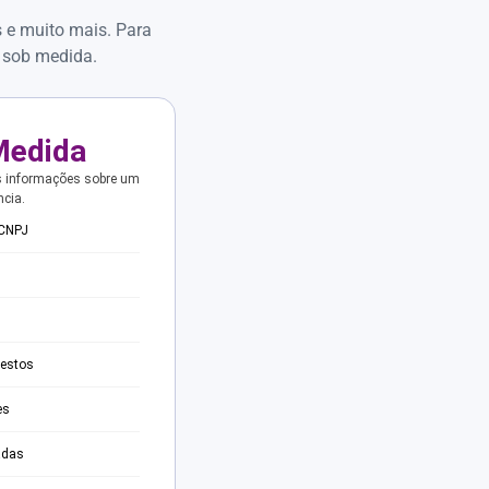
s e muito mais. Para
 sob medida.
Medida
s informações sobre um
ncia.
 CNPJ
testos
es
adas