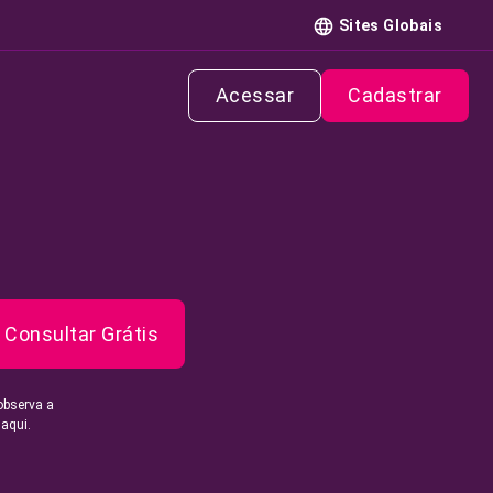
Sites Globais
Acessar
Cadastrar
Consultar Grátis
observa a
 aqui.