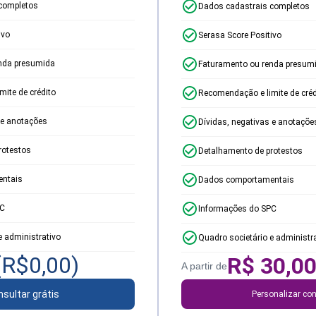
completos
Dados cadastrais completos
ivo
Serasa Score Positivo
nda presumida
Faturamento ou renda presum
ite de crédito
Recomendação e limite de créd
 e anotações
Dívidas, negativas e anotaçõe
rotestos
Detalhamento de protestos
ntais
Dados comportamentais
PC
Informações do SPC
e administrativo
Quadro societário e administr
(R$
0,00
)
R$
30,0
A partir de
sultar grátis
Personalizar con