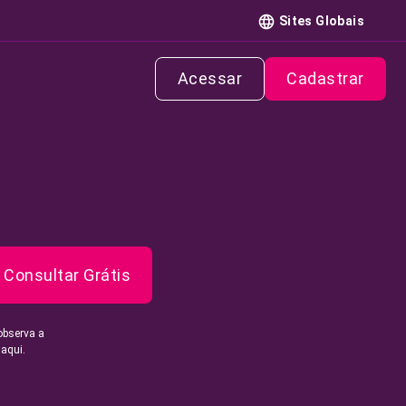
Sites Globais
Acessar
Cadastrar
Consultar Grátis
observa a
 aqui.