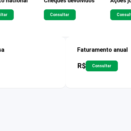
to nacional
Cheques devolvidos
Ações ju
ltar
Consultar
Consul
sa
Faturamento anual
R$
Consultar