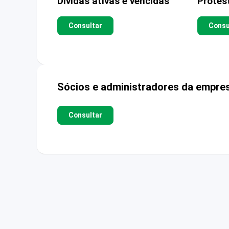
Dívidas ativas e vencidas
Protes
Consultar
Consu
Sócios e administradores da empre
Consultar