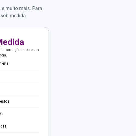
s e muito mais. Para
 sob medida.
Medida
s informações sobre um
ncia.
 CNPJ
testos
es
adas