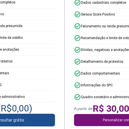
completos
Dados cadastrais completos
ivo
Serasa Score Positivo
nda presumida
Faturamento ou renda presum
ite de crédito
Recomendação e limite de créd
 e anotações
Dívidas, negativas e anotaçõe
rotestos
Detalhamento de protestos
ntais
Dados comportamentais
PC
Informações do SPC
e administrativo
Quadro societário e administr
(R$
0,00
)
R$
30,0
A partir de
sultar grátis
Personalizar con