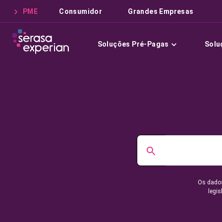
PME
Consumidor
Grandes Empresas
Soluções Pré-Pagas
Solu
Os dados
legis