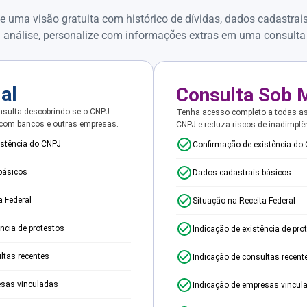
e uma visão gratuita com histórico de dívidas, dados cadastrai
 análise, personalize com informações extras em uma consulta
ial
Consulta Sob 
sulta descobrindo se o CNPJ
Tenha acesso completo a todas a
 com bancos e outras empresas.
CNPJ e reduza riscos de inadimplê
istência do CNPJ
Confirmação de existência do
básicos
Dados cadastrais básicos
a Federal
Situação na Receita Federal
ência de protestos
Indicação de existência de pro
ltas recentes
Indicação de consultas recent
esas vinculadas
Indicação de empresas vincul