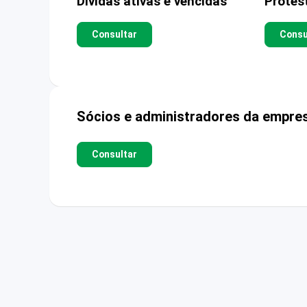
Dívidas ativas e vencidas
Protes
Consultar
Consu
Sócios e administradores da empre
Consultar