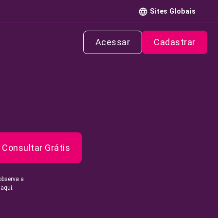
Sites Globais
Acessar
Cadastrar
Consultar Grátis
observa a
 aqui.