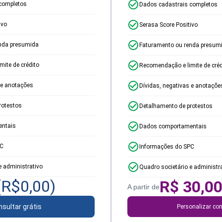
completos
Dados cadastrais completos
ivo
Serasa Score Positivo
nda presumida
Faturamento ou renda presum
ite de crédito
Recomendação e limite de créd
 e anotações
Dívidas, negativas e anotaçõe
rotestos
Detalhamento de protestos
ntais
Dados comportamentais
PC
Informações do SPC
e administrativo
Quadro societário e administr
(R$
0,00
)
R$
30,0
A partir de
sultar grátis
Personalizar con