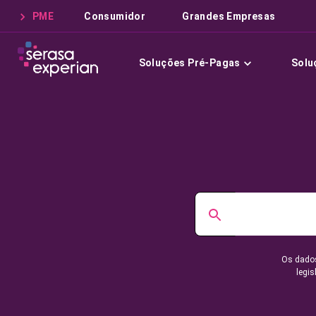
PME
Consumidor
Grandes Empresas
Soluções Pré-Pagas
Solu
Os dados
legis