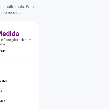
s e muito mais. Para
 sob medida.
Medida
s informações sobre um
ncia.
 CNPJ
testos
es
adas