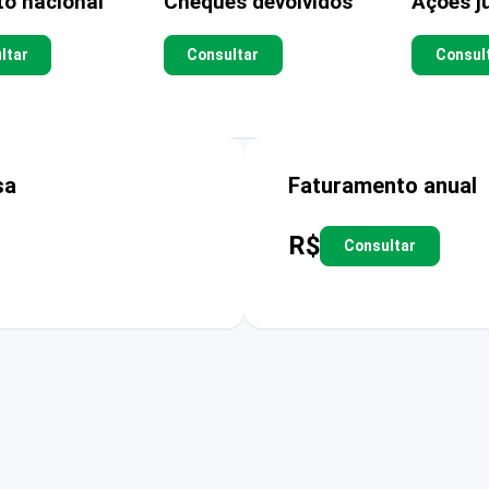
to nacional
Cheques devolvidos
Ações ju
ltar
Consultar
Consul
sa
Faturamento anual
R$
Consultar