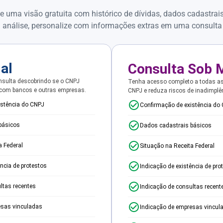
e uma visão gratuita com histórico de dívidas, dados cadastrai
 análise, personalize com informações extras em uma consulta
ial
Consulta Sob 
sulta descobrindo se o CNPJ
Tenha acesso completo a todas a
 com bancos e outras empresas.
CNPJ e reduza riscos de inadimplê
istência do CNPJ
Confirmação de existência do
básicos
Dados cadastrais básicos
a Federal
Situação na Receita Federal
ência de protestos
Indicação de existência de pro
ltas recentes
Indicação de consultas recent
esas vinculadas
Indicação de empresas vincul