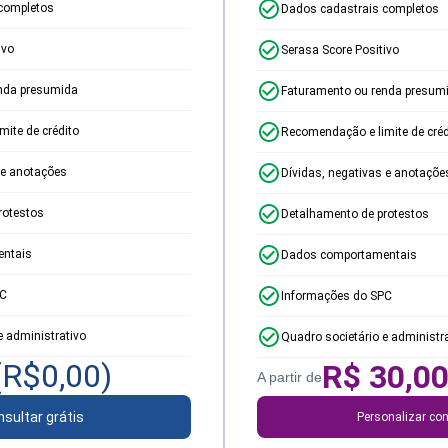
completos
Dados cadastrais completos
ivo
Serasa Score Positivo
nda presumida
Faturamento ou renda presum
ite de crédito
Recomendação e limite de créd
 e anotações
Dívidas, negativas e anotaçõe
rotestos
Detalhamento de protestos
ntais
Dados comportamentais
PC
Informações do SPC
e administrativo
Quadro societário e administr
(R$
0,00
)
R$
30,0
A partir de
sultar grátis
Personalizar con