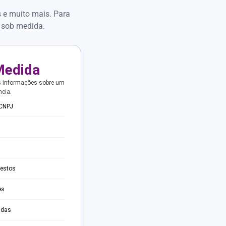
s e muito mais. Para
 sob medida.
Medida
s informações sobre um
ncia.
 CNPJ
testos
es
adas