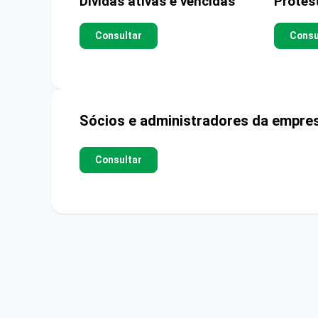
Dívidas ativas e vencidas
Protes
Consultar
Consu
Sócios e administradores da empre
Consultar