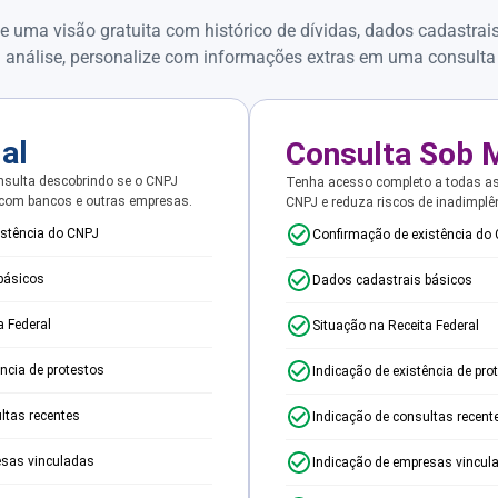
e uma visão gratuita com histórico de dívidas, dados cadastrai
 análise, personalize com informações extras em uma consulta
ial
Consulta Sob 
sulta descobrindo se o CNPJ
Tenha acesso completo a todas a
 com bancos e outras empresas.
CNPJ e reduza riscos de inadimplê
istência do CNPJ
Confirmação de existência do
básicos
Dados cadastrais básicos
a Federal
Situação na Receita Federal
ência de protestos
Indicação de existência de pro
ltas recentes
Indicação de consultas recent
esas vinculadas
Indicação de empresas vincul