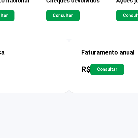
to nacional
Cheques devolvidos
Ações ju
ltar
Consultar
Consul
sa
Faturamento anual
R$
Consultar