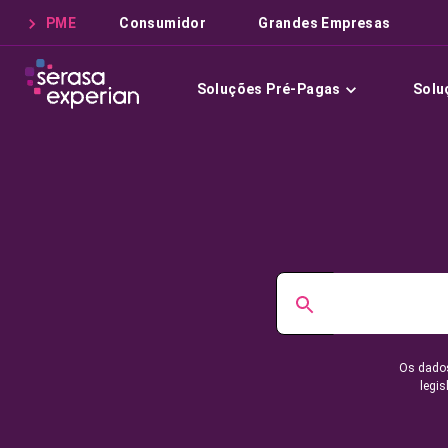
PME
Consumidor
Grandes Empresas
Soluções Pré-Pagas
Solu
Os dados
legis