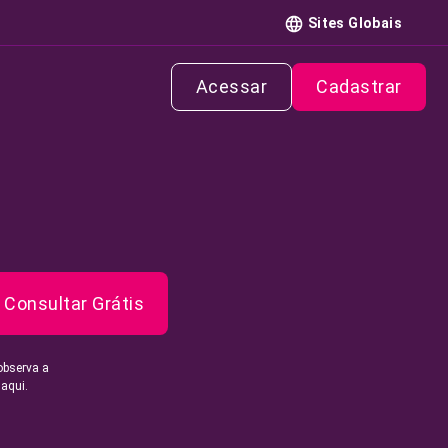
Sites Globais
Acessar
Cadastrar
Consultar Grátis
observa a
 aqui.