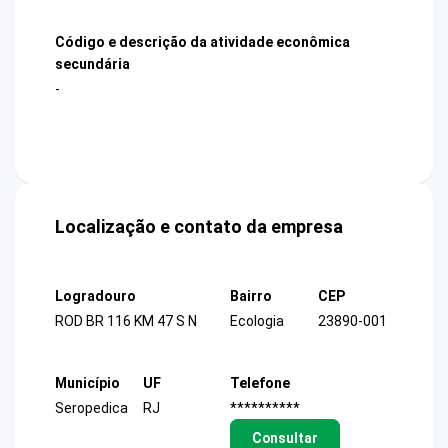
Código e descrição da atividade econômica
secundária
-
Localização e contato da empresa
Logradouro
Bairro
CEP
ROD BR 116 KM 47 S N
Ecologia
23890-001
Município
UF
Telefone
Seropedica
RJ
**********
Consultar