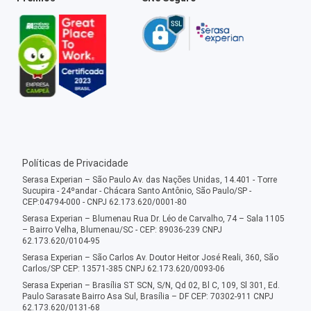
Políticas de Privacidade
Serasa Experian – São Paulo Av. das Nações Unidas, 14.401 - Torre
Sucupira - 24ºandar - Chácara Santo Antônio, São Paulo/SP -
CEP:04794-000 - CNPJ 62.173.620/0001-80
Serasa Experian – Blumenau Rua Dr. Léo de Carvalho, 74 – Sala 1105
– Bairro Velha, Blumenau/SC - CEP: 89036-239 CNPJ
62.173.620/0104-95
Serasa Experian – São Carlos Av. Doutor Heitor José Reali, 360, São
Carlos/SP CEP: 13571-385 CNPJ 62.173.620/0093-06
Serasa Experian – Brasília ST SCN, S/N, Qd 02, Bl C, 109, Sl 301, Ed.
Paulo Sarasate Bairro Asa Sul, Brasília – DF CEP: 70302-911 CNPJ
62.173.620/0131-68