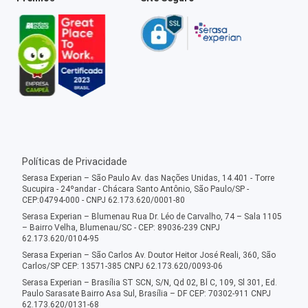
Políticas de Privacidade
Serasa Experian – São Paulo Av. das Nações Unidas, 14.401 - Torre
Sucupira - 24ºandar - Chácara Santo Antônio, São Paulo/SP -
CEP:04794-000 - CNPJ 62.173.620/0001-80
Serasa Experian – Blumenau Rua Dr. Léo de Carvalho, 74 – Sala 1105
– Bairro Velha, Blumenau/SC - CEP: 89036-239 CNPJ
62.173.620/0104-95
Serasa Experian – São Carlos Av. Doutor Heitor José Reali, 360, São
Carlos/SP CEP: 13571-385 CNPJ 62.173.620/0093-06
Serasa Experian – Brasília ST SCN, S/N, Qd 02, Bl C, 109, Sl 301, Ed.
Paulo Sarasate Bairro Asa Sul, Brasília – DF CEP: 70302-911 CNPJ
62.173.620/0131-68