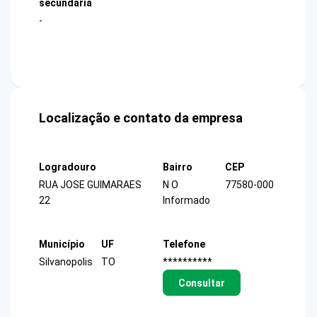
secundária
-
Localização e contato da empresa
Logradouro
Bairro
CEP
RUA JOSE GUIMARAES
N O
77580-000
22
Informado
Município
UF
Telefone
Silvanopolis
TO
**********
Consultar