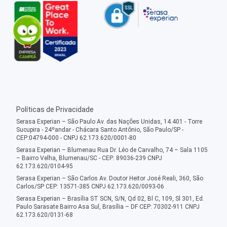
Políticas de Privacidade
Serasa Experian – São Paulo Av. das Nações Unidas, 14.401 - Torre
Sucupira - 24ºandar - Chácara Santo Antônio, São Paulo/SP -
CEP:04794-000 - CNPJ 62.173.620/0001-80
Serasa Experian – Blumenau Rua Dr. Léo de Carvalho, 74 – Sala 1105
– Bairro Velha, Blumenau/SC - CEP: 89036-239 CNPJ
62.173.620/0104-95
Serasa Experian – São Carlos Av. Doutor Heitor José Reali, 360, São
Carlos/SP CEP: 13571-385 CNPJ 62.173.620/0093-06
Serasa Experian – Brasília ST SCN, S/N, Qd 02, Bl C, 109, Sl 301, Ed.
Paulo Sarasate Bairro Asa Sul, Brasília – DF CEP: 70302-911 CNPJ
62.173.620/0131-68