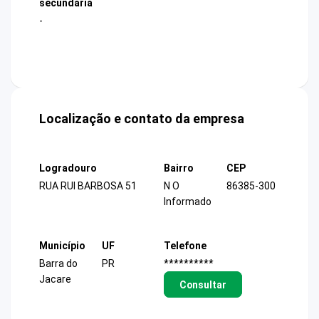
secundária
-
Localização e contato da empresa
Logradouro
Bairro
CEP
RUA RUI BARBOSA 51
N O
86385-300
Informado
Município
UF
Telefone
Barra do
PR
**********
Jacare
Consultar