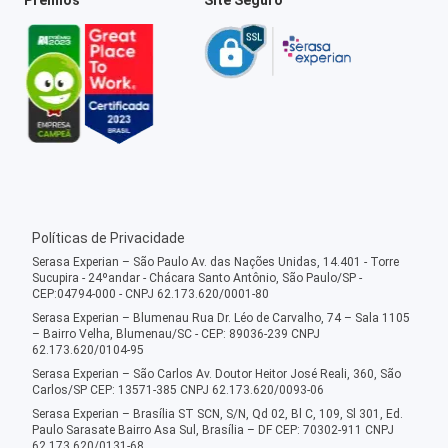
Políticas de Privacidade
Serasa Experian – São Paulo Av. das Nações Unidas, 14.401 - Torre
Sucupira - 24ºandar - Chácara Santo Antônio, São Paulo/SP -
CEP:04794-000 - CNPJ 62.173.620/0001-80
Serasa Experian – Blumenau Rua Dr. Léo de Carvalho, 74 – Sala 1105
– Bairro Velha, Blumenau/SC - CEP: 89036-239 CNPJ
62.173.620/0104-95
Serasa Experian – São Carlos Av. Doutor Heitor José Reali, 360, São
Carlos/SP CEP: 13571-385 CNPJ 62.173.620/0093-06
Serasa Experian – Brasília ST SCN, S/N, Qd 02, Bl C, 109, Sl 301, Ed.
Paulo Sarasate Bairro Asa Sul, Brasília – DF CEP: 70302-911 CNPJ
62.173.620/0131-68