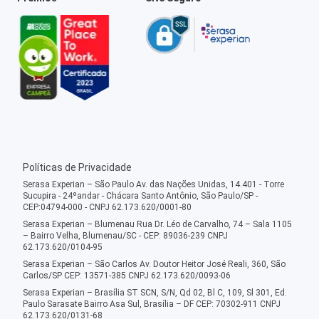
Políticas de Privacidade
Serasa Experian – São Paulo Av. das Nações Unidas, 14.401 - Torre
Sucupira - 24ºandar - Chácara Santo Antônio, São Paulo/SP -
CEP:04794-000 - CNPJ 62.173.620/0001-80
Serasa Experian – Blumenau Rua Dr. Léo de Carvalho, 74 – Sala 1105
– Bairro Velha, Blumenau/SC - CEP: 89036-239 CNPJ
62.173.620/0104-95
Serasa Experian – São Carlos Av. Doutor Heitor José Reali, 360, São
Carlos/SP CEP: 13571-385 CNPJ 62.173.620/0093-06
Serasa Experian – Brasília ST SCN, S/N, Qd 02, Bl C, 109, Sl 301, Ed.
Paulo Sarasate Bairro Asa Sul, Brasília – DF CEP: 70302-911 CNPJ
62.173.620/0131-68