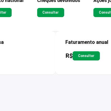
to nacional
Cheques devolvidos
Ações ju
ltar
Consultar
Consul
sa
Faturamento anual
R$
Consultar