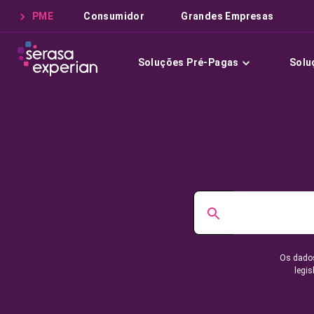
PME
Consumidor
Grandes Empresas
Soluções Pré-Pagas
Solu
Os dados
legis