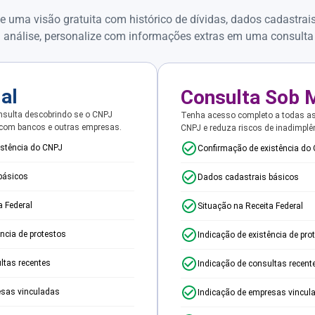
e uma visão gratuita com histórico de dívidas, dados cadastrai
 análise, personalize com informações extras em uma consulta
ial
Consulta Sob 
sulta descobrindo se o CNPJ
Tenha acesso completo a todas a
 com bancos e outras empresas.
CNPJ e reduza riscos de inadimplê
istência do CNPJ
Confirmação de existência do
básicos
Dados cadastrais básicos
a Federal
Situação na Receita Federal
ência de protestos
Indicação de existência de pro
ltas recentes
Indicação de consultas recent
esas vinculadas
Indicação de empresas vincul