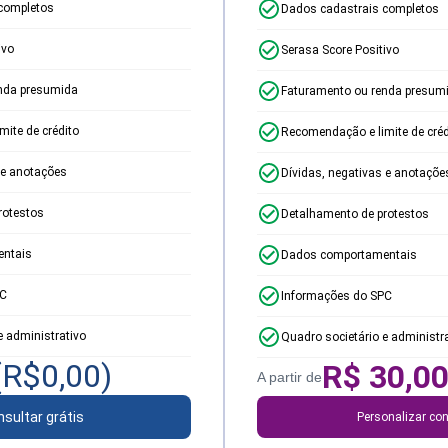
completos
Dados cadastrais completos
ivo
Serasa Score Positivo
nda presumida
Faturamento ou renda presum
ite de crédito
Recomendação e limite de créd
 e anotações
Dívidas, negativas e anotaçõe
rotestos
Detalhamento de protestos
ntais
Dados comportamentais
PC
Informações do SPC
e administrativo
Quadro societário e administr
(R$
0,00
)
R$
30,0
A partir de
sultar grátis
Personalizar con