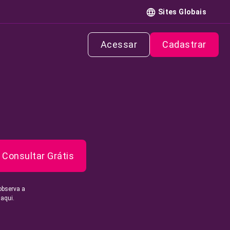
Sites Globais
Acessar
Cadastrar
Consultar Grátis
observa a
 aqui.