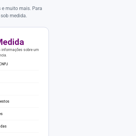
s e muito mais. Para
 sob medida.
Medida
s informações sobre um
ncia.
 CNPJ
testos
es
adas