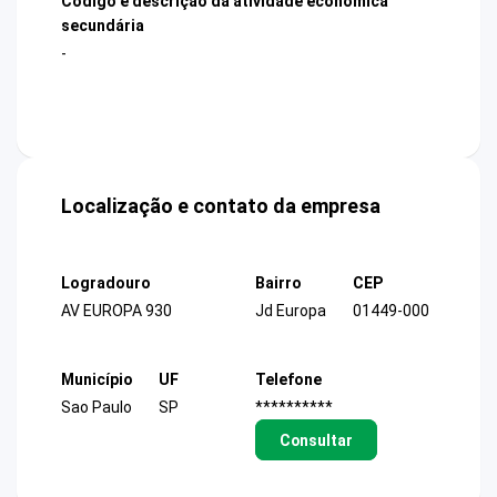
Código e descrição da atividade econômica
secundária
-
Localização e contato da empresa
Logradouro
Bairro
CEP
AV EUROPA 930
Jd Europa
01449-000
Município
UF
Telefone
Sao Paulo
SP
**********
Consultar