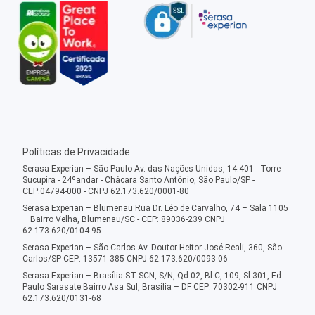
Políticas de Privacidade
Serasa Experian – São Paulo Av. das Nações Unidas, 14.401 - Torre
Sucupira - 24ºandar - Chácara Santo Antônio, São Paulo/SP -
CEP:04794-000 - CNPJ 62.173.620/0001-80
Serasa Experian – Blumenau Rua Dr. Léo de Carvalho, 74 – Sala 1105
– Bairro Velha, Blumenau/SC - CEP: 89036-239 CNPJ
62.173.620/0104-95
Serasa Experian – São Carlos Av. Doutor Heitor José Reali, 360, São
Carlos/SP CEP: 13571-385 CNPJ 62.173.620/0093-06
Serasa Experian – Brasília ST SCN, S/N, Qd 02, Bl C, 109, Sl 301, Ed.
Paulo Sarasate Bairro Asa Sul, Brasília – DF CEP: 70302-911 CNPJ
62.173.620/0131-68