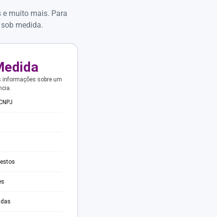
s e muito mais. Para
 sob medida.
Medida
s informações sobre um
ncia.
 CNPJ
testos
es
adas