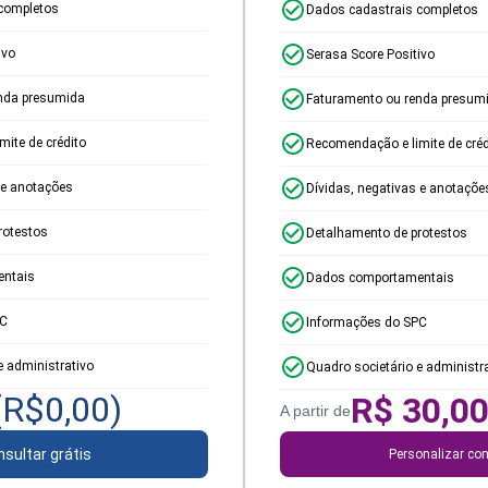
completos
Dados cadastrais completos
ivo
Serasa Score Positivo
nda presumida
Faturamento ou renda presum
ite de crédito
Recomendação e limite de créd
 e anotações
Dívidas, negativas e anotaçõe
rotestos
Detalhamento de protestos
ntais
Dados comportamentais
PC
Informações do SPC
e administrativo
Quadro societário e administr
(R$
0,00
)
R$
30,0
A partir de
sultar grátis
Personalizar con