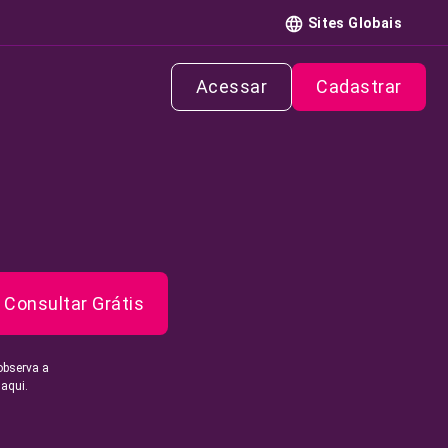
Sites Globais
Acessar
Cadastrar
Consultar Grátis
observa a
 aqui.