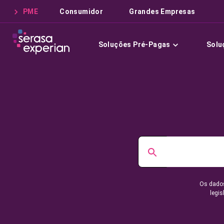
PME
Consumidor
Grandes Empresas
Soluções Pré-Pagas
Solu
Os dados
legis