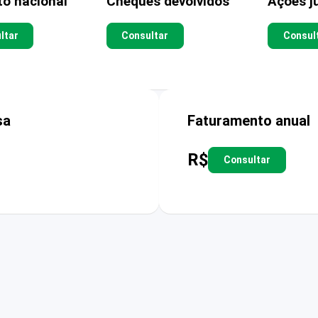
to nacional
Cheques devolvidos
Ações ju
ltar
Consultar
Consul
sa
Faturamento anual
R$
Consultar