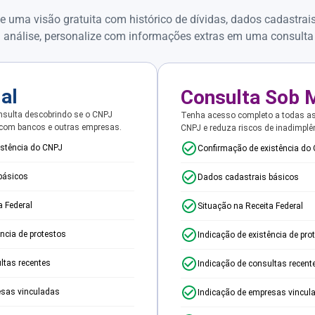
e uma visão gratuita com histórico de dívidas, dados cadastrai
 análise, personalize com informações extras em uma consulta
ial
Consulta Sob 
sulta descobrindo se o CNPJ
Tenha acesso completo a todas a
 com bancos e outras empresas.
CNPJ e reduza riscos de inadimplê
istência do CNPJ
Confirmação de existência do
básicos
Dados cadastrais básicos
a Federal
Situação na Receita Federal
ência de protestos
Indicação de existência de pro
ltas recentes
Indicação de consultas recent
esas vinculadas
Indicação de empresas vincul