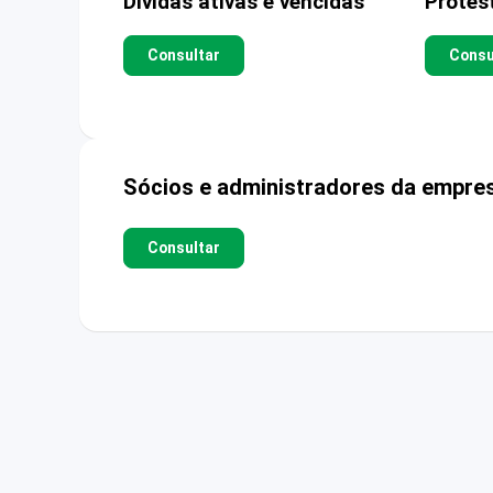
Dívidas ativas e vencidas
Protes
Consultar
Consu
Sócios e administradores da empre
Consultar