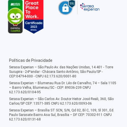
Políticas de Privacidade
Serasa Experian – São Paulo Av. das Nações Unidas, 14.401 - Torre
Sucupira - 24ºandar - Chácara Santo Antônio, São Paulo/SP -
CEP:04794-000 - CNPJ 62.173.620/0001-80
Serasa Experian – Blumenau Rua Dr. Léo de Carvalho, 74 – Sala 1105
– Bairro Velha, Blumenau/SC - CEP: 89036-239 CNPJ
62.173.620/0104-95
Serasa Experian – São Carlos Av. Doutor Heitor José Reali, 360, São
Carlos/SP CEP: 13571-385 CNPJ 62.173.620/0093-06
Serasa Experian – Brasília ST SCN, S/N, Qd 02, Bl C, 109, Sl 301, Ed.
Paulo Sarasate Bairro Asa Sul, Brasília – DF CEP: 70302-911 CNPJ
62.173.620/0131-68