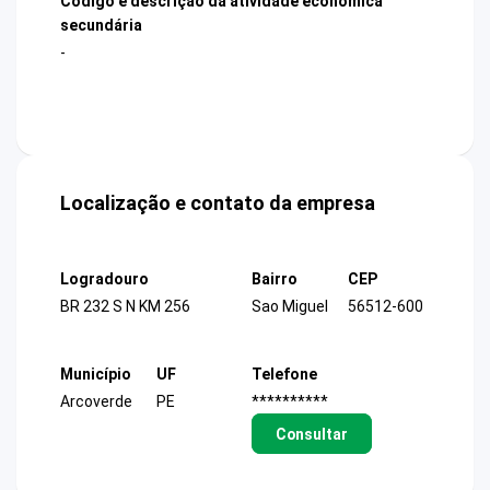
Código e descrição da atividade econômica
secundária
-
Localização e contato da empresa
Logradouro
Bairro
CEP
BR 232 S N KM 256
Sao Miguel
56512-600
Município
UF
Telefone
Arcoverde
PE
**********
Consultar