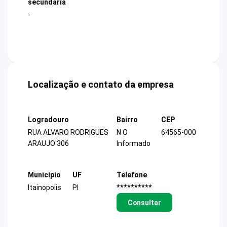
secundária
-
Localização e contato da empresa
Logradouro
Bairro
CEP
RUA ALVARO RODRIGUES
N O
64565-000
ARAUJO 306
Informado
Município
UF
Telefone
Itainopolis
PI
**********
Consultar