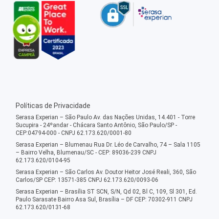
Políticas de Privacidade
Serasa Experian – São Paulo Av. das Nações Unidas, 14.401 - Torre
Sucupira - 24ºandar - Chácara Santo Antônio, São Paulo/SP -
CEP:04794-000 - CNPJ 62.173.620/0001-80
Serasa Experian – Blumenau Rua Dr. Léo de Carvalho, 74 – Sala 1105
– Bairro Velha, Blumenau/SC - CEP: 89036-239 CNPJ
62.173.620/0104-95
Serasa Experian – São Carlos Av. Doutor Heitor José Reali, 360, São
Carlos/SP CEP: 13571-385 CNPJ 62.173.620/0093-06
Serasa Experian – Brasília ST SCN, S/N, Qd 02, Bl C, 109, Sl 301, Ed.
Paulo Sarasate Bairro Asa Sul, Brasília – DF CEP: 70302-911 CNPJ
62.173.620/0131-68