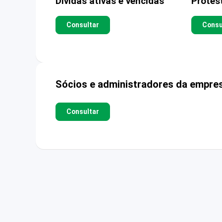
Dívidas ativas e vencidas
Protes
Consultar
Consu
Sócios e administradores da empre
Consultar