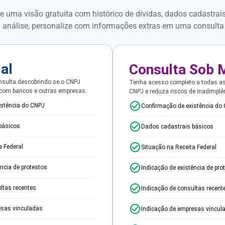
e uma visão gratuita com histórico de dívidas, dados cadastrai
 análise, personalize com informações extras em uma consulta
ial
Consulta Sob 
sulta descobrindo se o CNPJ
Tenha acesso completo a todas a
 com bancos e outras empresas.
CNPJ e reduza riscos de inadimplê
istência do CNPJ
Confirmação de existência do
básicos
Dados cadastrais básicos
a Federal
Situação na Receita Federal
ência de protestos
Indicação de existência de pro
ltas recentes
Indicação de consultas recent
esas vinculadas
Indicação de empresas vincul