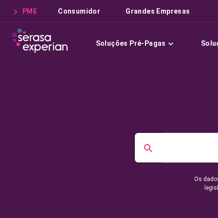
PME
Consumidor
Grandes Empresas
Soluções Pré-Pagas
Solu
Os dados
legis