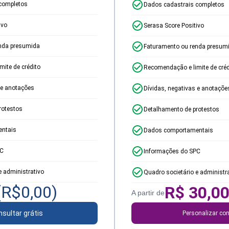
completos
Dados cadastrais completos
ivo
Serasa Score Positivo
nda presumida
Faturamento ou renda presum
ite de crédito
Recomendação e limite de créd
 e anotações
Dívidas, negativas e anotaçõe
rotestos
Detalhamento de protestos
ntais
Dados comportamentais
PC
Informações do SPC
e administrativo
Quadro societário e administr
(R$
0,00
)
R$
30,0
A partir de
sultar grátis
Personalizar con