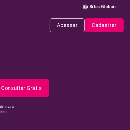
Sites Globais
Acessar
Cadastrar
Consultar Grátis
observa a
 aqui.