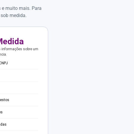
s e muito mais. Para
 sob medida.
Medida
s informações sobre um
ncia.
 CNPJ
testos
es
adas