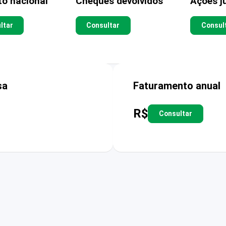
to nacional
Cheques devolvidos
Ações ju
ltar
Consultar
Consul
sa
Faturamento anual
R$
Consultar