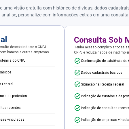
e uma visão gratuita com histórico de dívidas, dados cadastrai
 análise, personalize com informações extras em uma consulta
ial
Consulta Sob 
sulta descobrindo se o CNPJ
Tenha acesso completo a todas a
 com bancos e outras empresas.
CNPJ e reduza riscos de inadimplê
istência do CNPJ
Confirmação de existência do
básicos
Dados cadastrais básicos
a Federal
Situação na Receita Federal
ência de protestos
Indicação de existência de pro
ltas recentes
Indicação de consultas recent
esas vinculadas
Indicação de empresas vincul