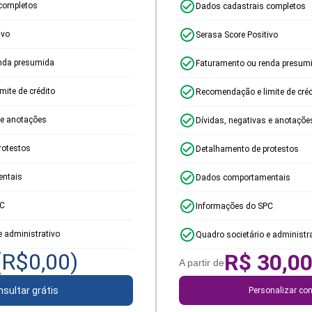
completos
Dados cadastrais completos
ivo
Serasa Score Positivo
nda presumida
Faturamento ou renda presum
ite de crédito
Recomendação e limite de créd
 e anotações
Dívidas, negativas e anotaçõe
rotestos
Detalhamento de protestos
ntais
Dados comportamentais
PC
Informações do SPC
e administrativo
Quadro societário e administr
(R$
0,00
)
R$
30,0
A partir de
sultar grátis
Personalizar con