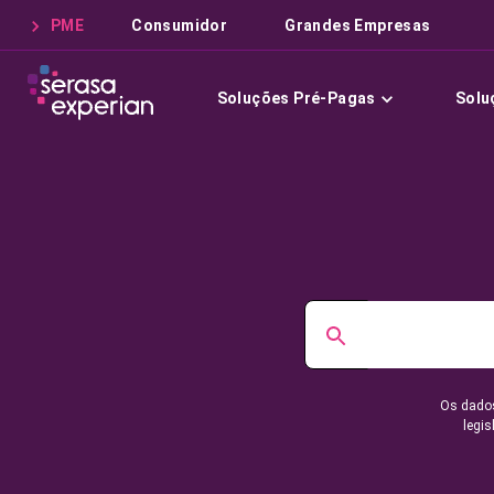
PME
Consumidor
Grandes Empresas
Soluções Pré-Pagas
Solu
Os dados
legis