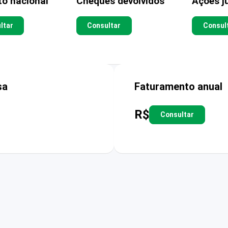
to nacional
Cheques devolvidos
Ações ju
ltar
Consultar
Consul
sa
Faturamento anual
R$
Consultar