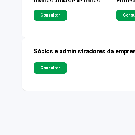
Dívidas ativas e vencidas
Protes
Consultar
Consu
Sócios e administradores da empre
Consultar