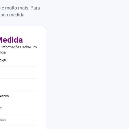
s e muito mais. Para
 sob medida.
Medida
s informações sobre um
ncia.
 CNPJ
testos
es
adas