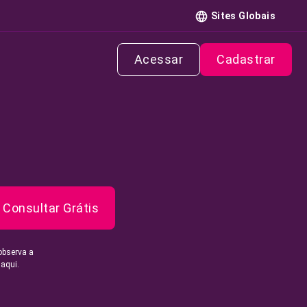
Sites Globais
Acessar
Cadastrar
Consultar Grátis
observa a
 aqui.