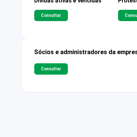
Dívidas ativas e vencidas
Protes
Consultar
Consu
Sócios e administradores da empre
Consultar