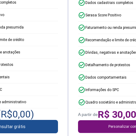
completos
Dados cadastrais completos
ivo
Serasa Score Positivo
nda presumida
Faturamento ou renda presum
ite de crédito
Recomendação e limite de créd
 e anotações
Dívidas, negativas e anotaçõe
rotestos
Detalhamento de protestos
ntais
Dados comportamentais
PC
Informações do SPC
e administrativo
Quadro societário e administr
(R$
0,00
)
R$
30,0
A partir de
sultar grátis
Personalizar con