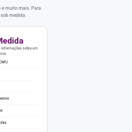
s e muito mais. Para
 sob medida.
Medida
s informações sobre um
ncia.
 CNPJ
testos
es
adas