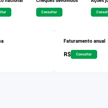
to nacional
Cheques devolvidos
Ações ju
ltar
Consultar
Consul
sa
Faturamento anual
R$
Consultar