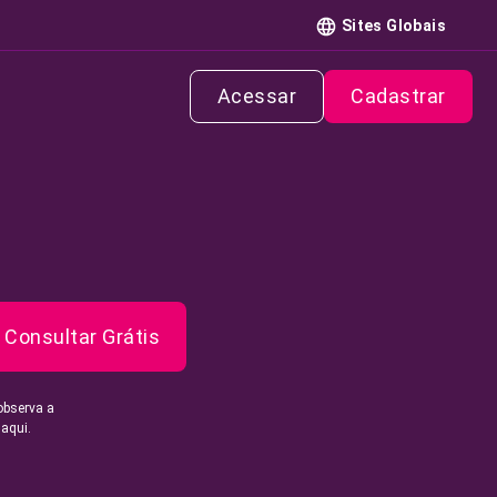
Sites Globais
Acessar
Cadastrar
Consultar Grátis
observa a
 aqui.