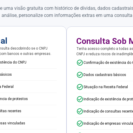
e uma visão gratuita com histórico de dívidas, dados cadastrai
 análise, personalize com informações extras em uma consulta
ial
Consulta Sob 
sulta descobrindo se o CNPJ
Tenha acesso completo a todas a
 com bancos e outras empresas.
CNPJ e reduza riscos de inadimplê
istência do CNPJ
Confirmação de existência do
básicos
Dados cadastrais básicos
a Federal
Situação na Receita Federal
ência de protestos
Indicação de existência de pro
ltas recentes
Indicação de consultas recent
esas vinculadas
Indicação de empresas vincul