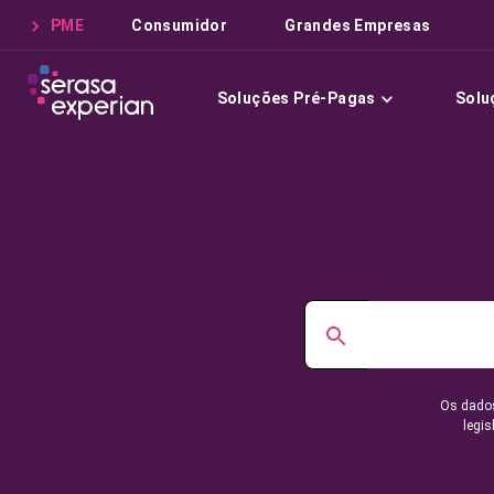
PME
Consumidor
Grandes Empresas
Soluções Pré-Pagas
Solu
Os dados
legis