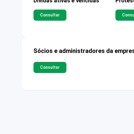
Dívidas ativas e vencidas
Protes
Consultar
Consu
Sócios e administradores da empre
Consultar