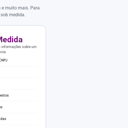
s e muito mais. Para
 sob medida.
Medida
s informações sobre um
ncia.
 CNPJ
testos
es
adas