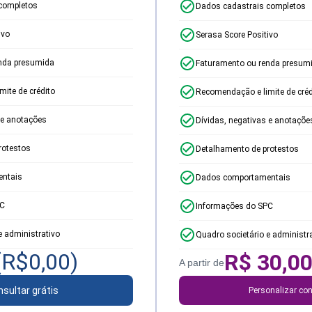
completos
Dados cadastrais completos
ivo
Serasa Score Positivo
nda presumida
Faturamento ou renda presum
ite de crédito
Recomendação e limite de créd
 e anotações
Dívidas, negativas e anotaçõe
rotestos
Detalhamento de protestos
ntais
Dados comportamentais
PC
Informações do SPC
e administrativo
Quadro societário e administr
(R$
0,00
)
R$
30,0
A partir de
sultar grátis
Personalizar con