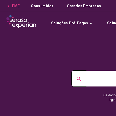
PME
Consumidor
Grandes Empresas
Soluções Pré-Pagas
Solu
Os dados
legis