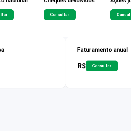
to nacional
Cheques devolvidos
Ações ju
ltar
Consultar
Consul
sa
Faturamento anual
R$
Consultar