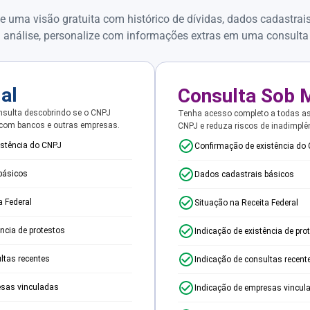
e uma visão gratuita com histórico de dívidas, dados cadastrai
 análise, personalize com informações extras em uma consulta
ial
Consulta Sob 
sulta descobrindo se o CNPJ
Tenha acesso completo a todas a
 com bancos e outras empresas.
CNPJ e reduza riscos de inadimplê
istência do CNPJ
Confirmação de existência do
básicos
Dados cadastrais básicos
a Federal
Situação na Receita Federal
ência de protestos
Indicação de existência de pro
ltas recentes
Indicação de consultas recent
esas vinculadas
Indicação de empresas vincul