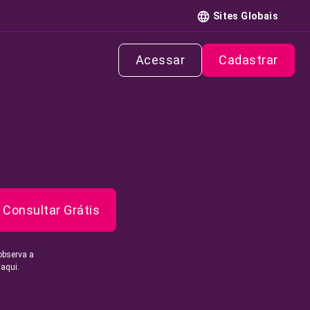
Sites Globais
Acessar
Cadastrar
Consultar Grátis
observa a
 aqui.