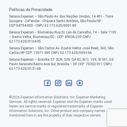
Políticas de Privacidade
Serasa Experian – São Paulo Av. das Nações Unidas, 14.401 - Torre
Sucupira - 24ºandar - Chácara Santo Antônio, São Paulo/SP -
CEP:04794-000 - CNPJ 62.173.620/0001-80
Serasa Experian – Blumenau Rua Dr. Léo de Carvalho, 74 – Sala 1105
– Bairro Velha, Blumenau/SC - CEP: 89036-239 CNPJ
62.173.620/0104-95
Serasa Experian – São Carlos Av. Doutor Heitor José Reali, 360, São
Carlos/SP CEP: 13571-385 CNPJ 62.173.620/0093-06
Serasa Experian – Brasília ST SCN, S/N, Qd 02, Bl C, 109, Sl 301, Ed.
Paulo Sarasate Bairro Asa Sul, Brasília – DF CEP: 70302-911 CNPJ
62.173.620/0131-68
©
2026
Experian Information Solutions, Inc. Experian Marketing
Services. All rights reserved. Experian and the Experian marks used
herein are service marks or registered trademarks of Experian
Information Solutions, Inc. Other product and company names
mentioned here in are the property of their respective owners.